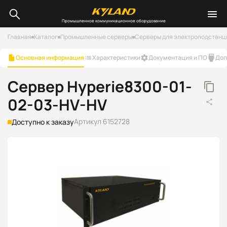
Промышленное коммуникационное оборудование
Главная
Каталог
Промышленные серверы
Серверы для электроподстанц
Основная информация
Характеристики
Документация и ПО
Доп
Сервер Hyperie8300-01-
02-03-HV-HV
Артикул 6152728
Доступно к заказу