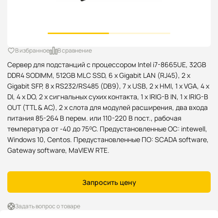
В избранное
В сравнение
Сервер для подстанций с процессором Intel i7-8665UE, 32GB
DDR4 SODIMM, 512GB MLC SSD, 6 x Gigabit LAN (RJ45), 2 x
Gigabit SFP, 8 x RS232/RS485 (DB9), 7 x USB, 2 x HMI, 1 x VGA, 4 x
DI, 4 x DO, 2 x сигнальных сухих контакта, 1 x IRIG-B IN, 1 x IRIG-B
OUT (TTL & AC), 2 x слота для модулей расширения, два входа
питания 85-264 В перем. или 110-220 В пост., рабочая
температура от -40 до 75⁰C. Предустановленные ОС: intewell,
Windows 10, Centos. Предустановленные ПО: SCADA softwarе,
Gateway software, MaVIEW RTE.
Запросить цену
Задать вопрос о товаре