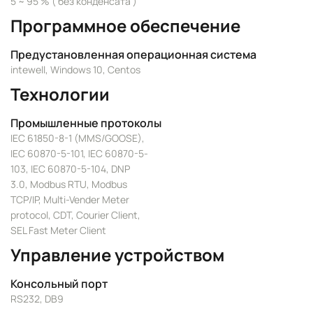
5 ~ 95 % ( без конденсата )
Программное обеспечение
Предустановленная операционная система
intewell, Windows 10, Centos
Технологии
Промышленные протоколы
IEC 61850-8-1 (MMS/GOOSE),
IEC 60870-5-101, IEC 60870-5-
103, IEC 60870-5-104, DNP
3.0, Modbus RTU, Modbus
TCP/IP, Multi-Vender Meter
protocol, CDT, Courier Client,
SEL Fast Meter Client
Управление устройством
Консольный порт
RS232, DB9