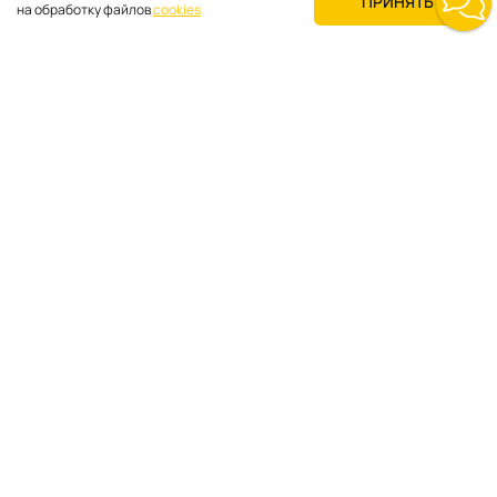
ПРИНЯТЬ
на обработку файлов
cookies
Продуктовые категории
Для покупателей
О компании
Где купить
Поддержка
Блог
Мероприятия
Новости продукции
Технологии
Применения
Каталоги
Видео
FAQ
Разработка сайта —
Pitch
Политика конфиденциальности
© 2023—2026 kyland-rus.ru