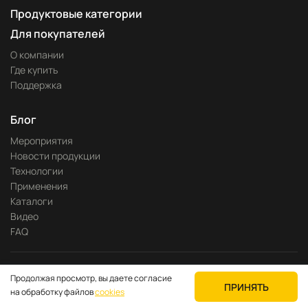
Продуктовые категории
Для покупателей
О компании
Где купить
Поддержка
Блог
Мероприятия
Новости продукции
Технологии
Применения
Каталоги
Видео
FAQ
Разработка сайта —
Pitch
Продолжая просмотр, вы даете согласие
Политика конфиденциальности
ПРИНЯТЬ
на обработку файлов
cookies
© 2023—2026 kyland-rus.ru