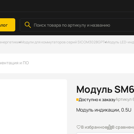
алог
энергетики
Модули для коммутаторов серий SICOM3028GPT
Модуль LED-инд
ментация и ПО
Модуль SM6
Артикул 
Доступно к заказу
Модуль индикации, 0.5U
В избранное
В сравнен