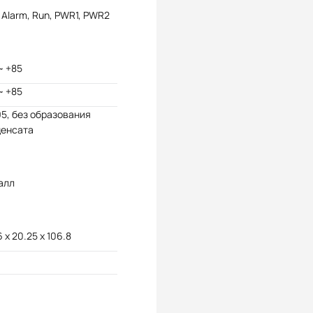
, Alarm, Run, PWR1, PWR2
~ +85
~ +85
95, без образования
денсата
алл
6 x 20.25 x 106.8
U