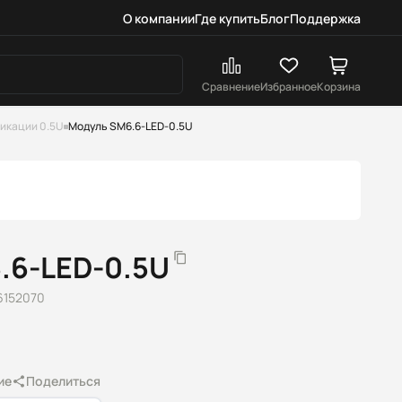
О компании
Где купить
Блог
Поддержка
Сравнение
Избранное
Корзина
икации 0.5U
Модуль SM6.6-LED-0.5U
.6-LED-0.5U
6152070
ие
Поделиться