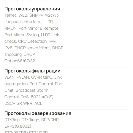
Протоколы управления
Telnet, WEB, SNMPv1/v2c/v3,
Loopback Interface, LLDP,
RMON, Port Mirror & Remote
Port Mirror, Syslog, LLDP, Link-
check, CRC Detection, IPv4,
IPv6, DHCP server/client, DHCP
snooping, DHCP
Option66/67/82
Протоколы фильтрации
VLAN, PVLAN, GVRP, QinQ, Link
aggregation, Port Control, Port
Limit, Broadcast Storm
Control, QoS, 802.1p(CoS),
DSCP, SP, WRR, ACL
Протоколы резервирования
DT-Ring, DT-Ring+, DRP/DHP,
ERPS(G.8032),
STP/RSTP/MSTP, VRRP