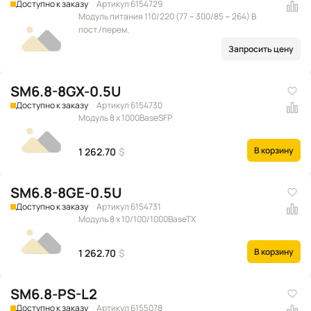
Доступно к заказу
Артикул 6154729
Модуль питания 110/220 (77 ~ 300/85 ~ 264) В
пост./перем.
Запросить цену
SM6.8-8GX-0.5U
Доступно к заказу
Артикул 6154730
Модуль 8 x 1000BaseSFP
В корзину
1 262.70
$
SM6.8-8GE-0.5U
Доступно к заказу
Артикул 6154731
Модуль 8 x 10/100/1000BaseTX
В корзину
1 262.70
$
SM6.8-PS-L2
Доступно к заказу
Артикул 6155078