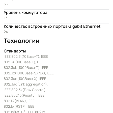
56
Уровень коммутатора
L3
Количество встроенных портов Gigabit Ethernet
24
Технологии
Стандарты
IEEE 802.3i(10Base-T), IEEE
802.3u(100Base-T), IEEE
802.3ab(1000Base-T), IEEE
802.3z(1000Base-SX/LX), IEEE
802.3ae(10GBase-X), IEEE
802.3ad(Link aggregation),
IEEE 802.3x(Flow Control),
IEEE 802.1p(Priority), IEEE
802.1Q(VLAN), IEEE
802.1w(RSTP), IEEE
802.1s(MSTP), IEEE 802.1x