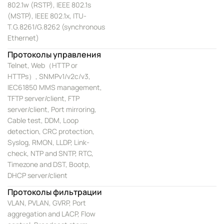
802.1w (RSTP), IEEE 802.1s
(MSTP), IEEE 802.1x, ITU-
T.G.8261/G.8262 (synchronous
Ethernet)
Протоколы управления
Telnet, Web（HTTP or
HTTPs）, SNMPv1/v2c/v3,
IEC61850 MMS management,
TFTP server/client, FTP
server/client, Port mirroring,
Cable test, DDM, Loop
detection, CRC protection,
Syslog, RMON, LLDP, Link-
check, NTP and SNTP, RTC,
Timezone and DST, Bootp,
DHCP server/client
Протоколы фильтрации
VLAN, PVLAN, GVRP, Port
aggregation and LACP, Flow