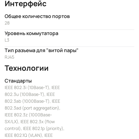
Интерфейс
Общее количество портов
28
Уровень коммутатора
L3
Тип разъема для "витой пары"
RJ45
Технологии
Стандарты
IEEE 802.3i (10Base-T), IEEE
802.3u (100Base-T), IEEE
802.3ab (1000Base-T), IEEE
802.3ad (port aggregation),
IEEE 802.3z (1000Base-
SX/LX), IEEE 802.3x (flow
control), IEEE 802.1p (priority),
IEEE 802.1Q (VLAN), IEEE