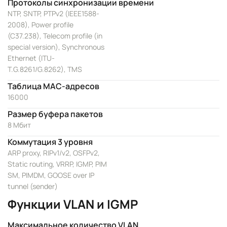
Протоколы синхронизации времени
NTP, SNTP, PTPv2 (IEEE1588-
2008), Power profile
(C37.238), Telecom profile (in
special version), Synchronous
Ethernet (ITU-
T.G.8261/G.8262), TMS
Таблица MAC-адресов
16000
Размер буфера пакетов
8 Мбит
Коммутация 3 уровня
ARP proxy, RIPv1/v2, OSFPv2,
Static routing, VRRP, IGMP, PIM
SM, PIMDM, GOOSE over IP
tunnel (sender)
Функции VLAN и IGMP
Максимальное количество VLAN