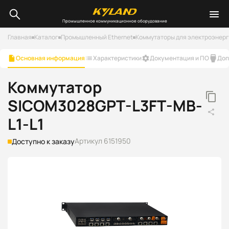
Промышленное коммуникационное оборудование
Главная
Каталог
Промышленный Ethernet
Коммутаторы для электроэнер
Основная информация
Характеристики
Документация и ПО
Доп
Коммутатор
SICOM3028GPT-L3FT-MB-
L1-L1
Артикул 6151950
Доступно к заказу