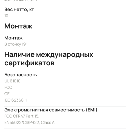
Вес нетто, кг
10
Монтаж
Монтаж
В стойку 19'
Наличие международных
сертификатов
Безопасность
UL 61010
FCC
CE
IEC 62368-1
Электромагнитная совместимость (EMI)
FCC CFR47 Part 15,
EN55022/CISPR22, Class A