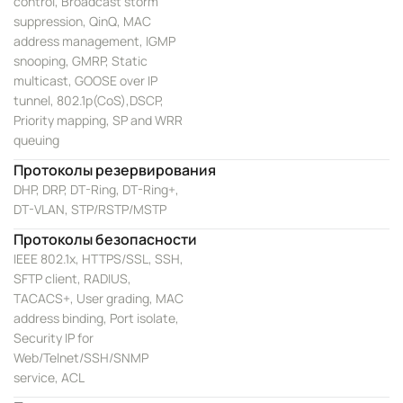
control, Broadcast storm
suppression, QinQ, MAC
address management, IGMP
snooping, GMRP, Static
multicast, GOOSE over IP
tunnel, 802.1p(CoS),DSCP,
Priority mapping, SP and WRR
queuing
Протоколы резервирования
DHP, DRP, DT-Ring, DT-Ring+,
DT-VLAN, STP/RSTP/MSTP
Протоколы безопасности
IEEE 802.1x, HTTPS/SSL, SSH,
SFTP client, RADIUS,
TACACS+, User grading, MAC
address binding, Port isolate,
Security IP for
Web/Telnet/SSH/SNMP
service, ACL