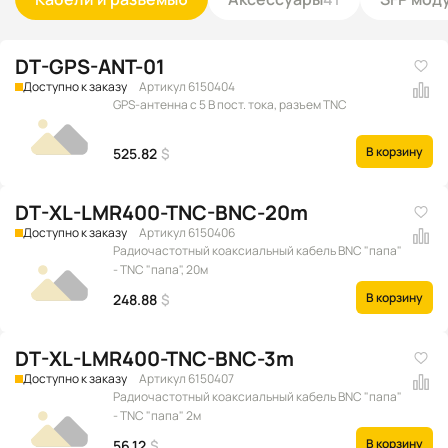
DT-GPS-ANT-01
Доступно к заказу
Артикул 6150404
GPS-антенна с 5 В пост. тока, разъем TNC
В корзину
525.82
$
DT-XL-LMR400-TNC-BNC-20m
Доступно к заказу
Артикул 6150406
Радиочастотный коаксиальный кабель BNC "папа"
- TNC "папа", 20м
В корзину
248.88
$
DT-XL-LMR400-TNC-BNC-3m
Доступно к заказу
Артикул 6150407
Радиочастотный коаксиальный кабель BNC "папа"
- TNC "папа" 2м
В корзину
56.12
$