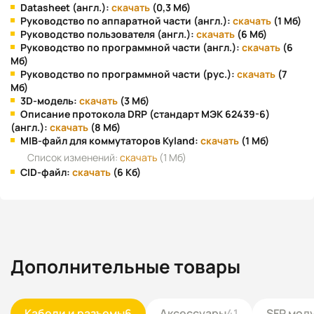
Datasheet (англ.):
скачать
(0,3 Мб)
Руководство по аппаратной части (англ.):
скачать
(1 Мб)
Руководство пользователя (англ.):
скачать
(6 Мб)
Руководство по программной части (англ.):
скачать
(6
Мб)
Руководство по программной части (рус.):
скачать
(7
Мб)
3D-модель:
скачать
(3 Мб)
Описание протокола DRP (стандарт МЭК 62439-6)
(англ.):
скачать
(8 Мб)
MIB-файл для коммутаторов Kyland:
скачать
(1 Мб)
Список изменений:
скачать
(1 Мб)
CID-файл:
скачать
(6 Кб)
Дополнительные товары
Кабели и разъемы
6
Аксессуары
41
SFP мод