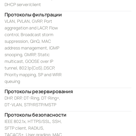
DHCP server/client
Протоколы фильтрации
VLAN, PVLAN, GVRP, Port
aggregation and LACP, Flow
control, Broadcast storm
suppression, QinQ, MAC
address management, IGMP
snooping, GMRP, Static
multicast, GOOSE over IP
tunnel, 802.1p(CoS),DSCP,
Priority mapping, SP and WRR
queuing
Протоколы резервирования
DHP, DRP, DT-Ring, DT-Ring+,
DT-VLAN, STP/RSTP/MSTP
Протоколы безопасности
IEEE 802.1x, HTTPS/SSL, SSH,
SFTP client, RADIUS,
TACACS+, User grading, MAC