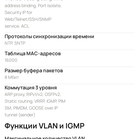
address binding, Port isolate,
Security IP for
Web/Telnet/SSH/SNMP
service, ACL
Протоколы синхронизации времени
NTP, SNTP
Таблица MAC-адресов
16000
Размер буфера пакетов
8 Мбит
Коммутация 3 уровня
ARP proxy, RIPv1/v2, OSFPv2,
Static routing, VRRP, IGMP, PIM
SM, PIMDM, GOOSE over IP
tunnel (sender)
Функции VLAN и IGMP
Максимальное количество VLAN