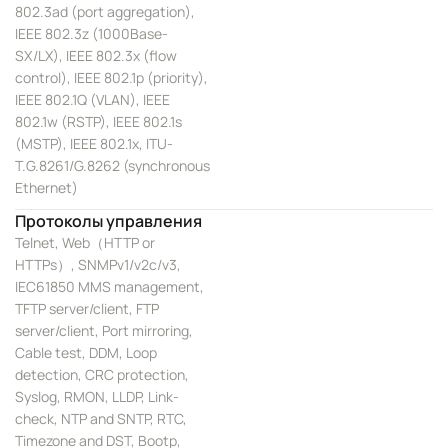
802.3ad (port aggregation),
IEEE 802.3z (1000Base-
SX/LX), IEEE 802.3x (flow
control), IEEE 802.1p (priority),
IEEE 802.1Q (VLAN), IEEE
802.1w (RSTP), IEEE 802.1s
(MSTP), IEEE 802.1x, ITU-
T.G.8261/G.8262 (synchronous
Ethernet)
Протоколы управления
Telnet, Web（HTTP or
HTTPs）, SNMPv1/v2c/v3,
IEC61850 MMS management,
TFTP server/client, FTP
server/client, Port mirroring,
Cable test, DDM, Loop
detection, CRC protection,
Syslog, RMON, LLDP, Link-
check, NTP and SNTP, RTC,
Timezone and DST, Bootp,