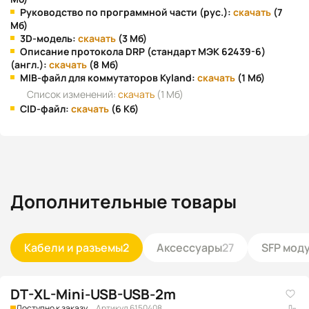
Руководство по программной части (рус.):
скачать
(7
Мб)
3D-модель:
скачать
(3 Мб)
Описание протокола DRP (стандарт МЭК 62439-6)
(англ.):
скачать
(8 Мб)
MIB-файл для коммутаторов Kyland:
скачать
(1 Мб)
Список изменений:
скачать
(1 Мб)
CID-файл:
скачать
(6 Кб)
Дополнительные товары
Кабели и разъемы
2
Аксессуары
27
SFP мод
DT-XL-Mini-USB-USB-2m
Доступно к заказу
Артикул 6150408