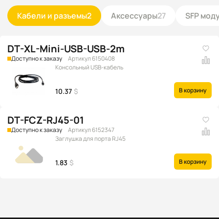
Кабели и разъемы
2
Аксессуары
27
SFP мод
DT-XL-Mini-USB-USB-2m
Доступно к заказу
Артикул 6150408
Консольный USB-кабель
В корзину
10.37
$
DT-FCZ-RJ45-01
Доступно к заказу
Артикул 6152347
Заглушка для порта RJ45
В корзину
1.83
$