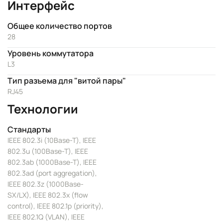
Интерфейс
Общее количество портов
28
Уровень коммутатора
L3
Тип разъема для "витой пары"
RJ45
Технологии
Стандарты
IEEE 802.3i (10Base-T), IEEE
802.3u (100Base-T), IEEE
802.3ab (1000Base-T), IEEE
802.3ad (port aggregation),
IEEE 802.3z (1000Base-
SX/LX), IEEE 802.3x (flow
control), IEEE 802.1p (priority),
IEEE 802.1Q (VLAN), IEEE