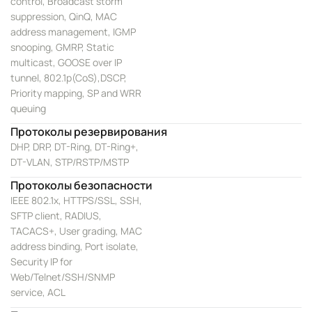
control, Broadcast storm
suppression, QinQ, MAC
address management, IGMP
snooping, GMRP, Static
multicast, GOOSE over IP
tunnel, 802.1p(CoS),DSCP,
Priority mapping, SP and WRR
queuing
Протоколы резервирования
DHP, DRP, DT-Ring, DT-Ring+,
DT-VLAN, STP/RSTP/MSTP
Протоколы безопасности
IEEE 802.1x, HTTPS/SSL, SSH,
SFTP client, RADIUS,
TACACS+, User grading, MAC
address binding, Port isolate,
Security IP for
Web/Telnet/SSH/SNMP
service, ACL