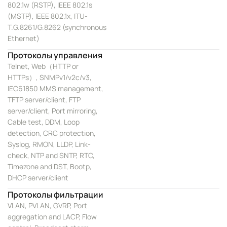
802.1w (RSTP), IEEE 802.1s
(MSTP), IEEE 802.1x, ITU-
T.G.8261/G.8262 (synchronous
Ethernet)
Протоколы управления
Telnet, Web（HTTP or
HTTPs）, SNMPv1/v2c/v3,
IEC61850 MMS management,
TFTP server/client, FTP
server/client, Port mirroring,
Cable test, DDM, Loop
detection, CRC protection,
Syslog, RMON, LLDP, Link-
check, NTP and SNTP, RTC,
Timezone and DST, Bootp,
DHCP server/client
Протоколы фильтрации
VLAN, PVLAN, GVRP, Port
aggregation and LACP, Flow