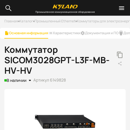
Промышленное коммуникационное оборудование
Главная
Каталог
Промышленный Ethernet
Коммутаторы для электроэнер
Основная информация
Характеристики
Документация и ПО
Доп
Коммутатор
SICOM3028GPT-L3F-MB-
HV-HV
Артикул 6149828
В наличии