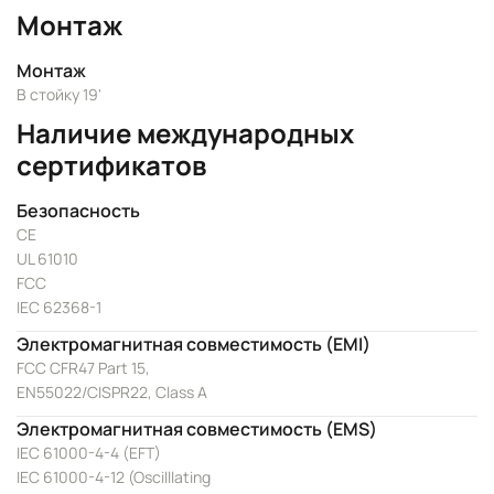
Монтаж
Монтаж
В стойку 19'
Наличие международных
сертификатов
Безопасность
CE
UL 61010
FCC
IEC 62368-1
Электромагнитная совместимость (EMI)
FCC CFR47 Part 15,
EN55022/CISPR22, Class A
Электромагнитная совместимость (EMS)
IEC 61000-4-4 (EFT)
IEC 61000-4-12 (Oscilllating