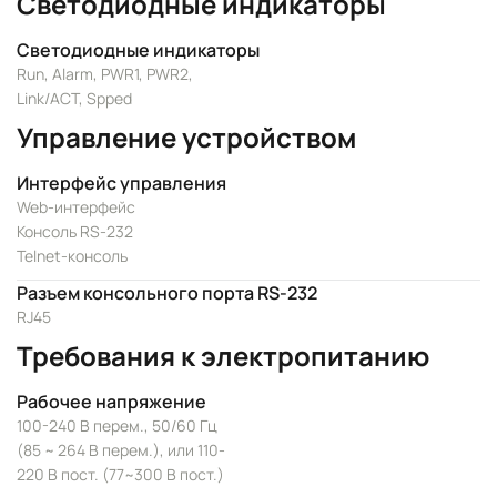
Светодиодные индикаторы
Светодиодные индикаторы
Run, Alarm, PWR1, PWR2,
Link/ACT, Spped
Управление устройством
Интерфейс управления
Web-интерфейс
Консоль RS-232
Telnet-консоль
Разъем консольного порта RS-232
RJ45
Требования к электропитанию
Рабочее напряжение
100-240 В перем., 50/60 Гц
(85 ~ 264 В перем.), или 110-
220 В пост. (77~300 В пост.)