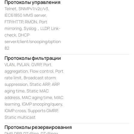
Протоколы управления
Telnet, SNMPv1/v2c/v3,
IEC61850 MMS server,
FTP/HTTP, RMON, Port
mirroring, Syslog，LLDP, Link-
check, DHCP
server/client/snooping/option
82
Протоколы фильтрации
VLAN, PVLAN, GVRP, Port
aggregation, Flow control, Port
rate limit, Broadcast storm
suppression, Static ARP, ARP
aging time, Static MAC
address, MAC aging time, MAC
learning, IGMP snooping/query,
IGMP cross, Supports GMRP,
Static multicast
Протоколы резервирования
DHP, DRP, DT-Ring, DT-Ring+,