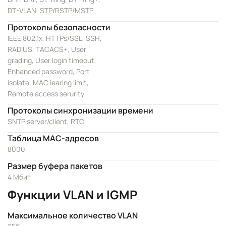
DT-VLAN, STP/RSTP/MSTP
Протоколы безопасности
IEEE 802.1x, HTTPs/SSL, SSH,
RADIUS, TACACS+, User
grading, User login timeout,
Enhanced password, Port
isolate, MAC learing limit,
Remote access serurity
Протоколы синхронизации времени
SNTP server/client, RTC
Таблица MAC-адресов
8000
Размер буфера пакетов
4 Мбит
Функции VLAN и IGMP
Максимальное количество VLAN