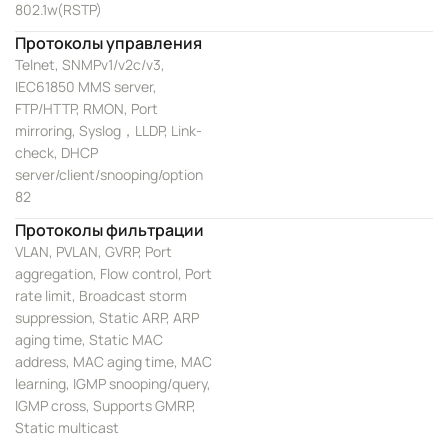
802.1w(RSTP)
Протоколы управления
Telnet, SNMPv1/v2c/v3,
IEC61850 MMS server,
FTP/HTTP, RMON, Port
mirroring, Syslog，LLDP, Link-
check, DHCP
server/client/snooping/option
82
Протоколы фильтрации
VLAN, PVLAN, GVRP, Port
aggregation, Flow control, Port
rate limit, Broadcast storm
suppression, Static ARP, ARP
aging time, Static MAC
address, MAC aging time, MAC
learning, IGMP snooping/query,
IGMP cross, Supports GMRP,
Static multicast