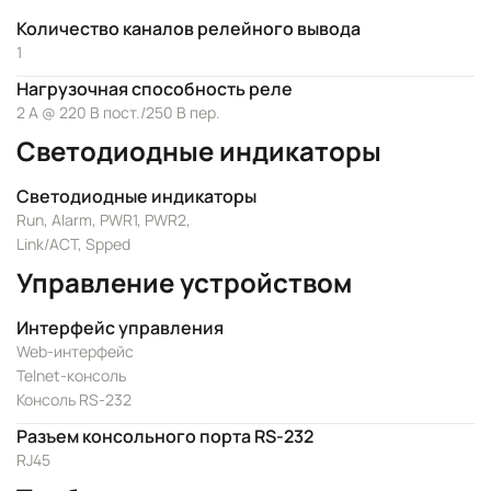
Количество каналов релейного вывода
1
Нагрузочная способность реле
2 А @ 220 В пост./250 В пер.
Светодиодные индикаторы
Светодиодные индикаторы
Run, Alarm, PWR1, PWR2,
Link/ACT, Spped
Управление устройством
Интерфейс управления
Web-интерфейс
Telnet-консоль
Консоль RS-232
Разъем консольного порта RS-232
RJ45