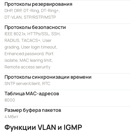
Протоколы резервирования
DHP, DRP, DT-Ring, DT-Ring+,
DT-VLAN, STP/RSTP/MSTP
Протоколы безопасности
IEEE 802.1x, HTTPs/SSL, SSH,
RADIUS, TACACS+, User
grading, User login timeout,
Enhanced password, Port
isolate, MAC learing limit,
Remote access serurity
Протоколы синхронизации времени
SNTP server/client, RTC
Таблица MAC-адресов
8000
Размер буфера пакетов
4 Мбит
Функции VLAN и IGMP