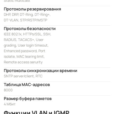
Static multicast
Протоколы резервирования
DHP, DRP, DT-Ring, DT-Ring+,
DT-VLAN, STP/RSTP/MSTP
Протоколы безопасности
IEEE 802.1x, HTTPs/SSL, SSH,
RADIUS, TACACS+, User
grading, User login timeout,
Enhanced password, Port
isolate, MAC learing limit,
Remote access serurity
Протоколы синхронизации времени
SNTP server/client, RTC
Таблица MAC-адресов
8000
Размер буфера пакетов
4 Мбит
Функции VLAN и IGMP