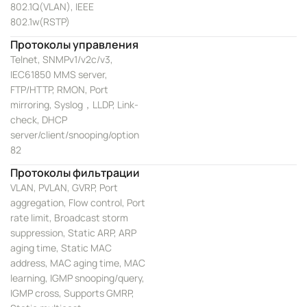
802.1Q(VLAN), IEEE
802.1w(RSTP)
Протоколы управления
Telnet, SNMPv1/v2c/v3,
IEC61850 MMS server,
FTP/HTTP, RMON, Port
mirroring, Syslog，LLDP, Link-
check, DHCP
server/client/snooping/option
82
Протоколы фильтрации
VLAN, PVLAN, GVRP, Port
aggregation, Flow control, Port
rate limit, Broadcast storm
suppression, Static ARP, ARP
aging time, Static MAC
address, MAC aging time, MAC
learning, IGMP snooping/query,
IGMP cross, Supports GMRP,