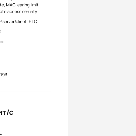
te, MAC learing limit,
te access serurity
 server/client, RTC
0
бит
4093
ит/с
с