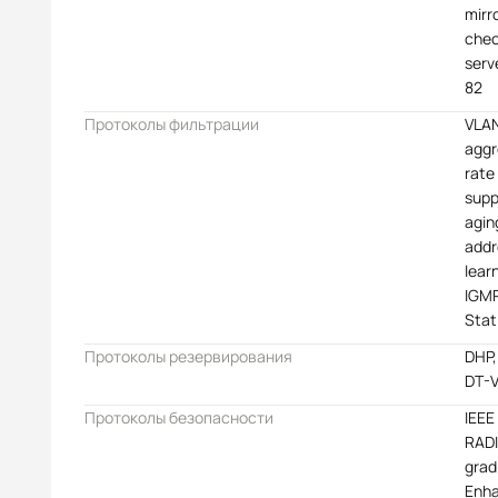
mirr
che
serv
82
Протоколы фильтрации
VLAN
aggr
rate
supp
agin
addr
lear
IGMP
Stat
Протоколы резервирования
DHP,
DT-
Протоколы безопасности
IEEE
RADI
grad
Enha