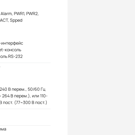
 Alarm, PWR1, PWR2,
/ACT, Spped
-интерфейс
et-консоль
оль RS-232
5
240 В перем., 50/60 Гц
~ 264 В перем.), или 110-
В пост. (77~300 В пост.)
мма