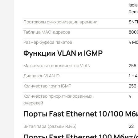
isola
Remo
Протоколы синхронизации времени
SNTP
Таблица MAC-адресов
800
Размер буфера пакетов
4 М
Функции VLAN и IGMP
Максимальное количество VLAN
256
Диапазон VLAN ID
1 ~ 
Количество групп IGMP
256
Количество приоритизированных
4
очередей
Порты Fast Ethernet 10/100 Мб
Витая пара (разъем RJ45)
22
Порты Fast Ethernet 100 Мбит/