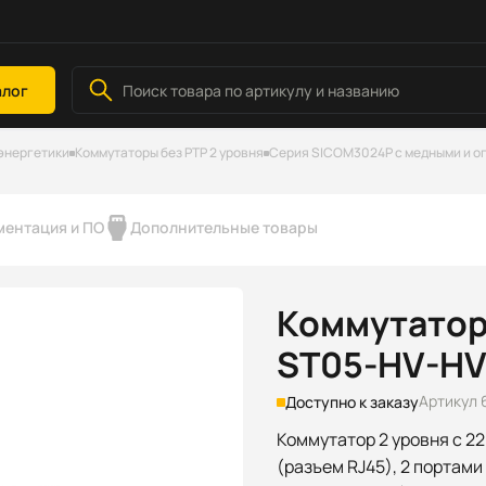
алог
энергетики
Коммутаторы без РТР 2 уровня
Серия SICOM3024P с медными и о
ментация и ПО
Дополнительные товары
Коммутатор
ST05-HV-H
Артикул 
Доступно к заказу
Коммутатор 2 уровня с 2
(разъем RJ45), 2 портами