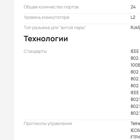
Общее количество портов
24
Уровень коммутатора
L2
Тип разъема для "витой пары"
RJ4
Технологии
Стандарты
IEEE
802.
100B
802.
802.
802.
IEEE
802.1
802.
802.
Протоколы управления
Teln
IEC6
FTP/