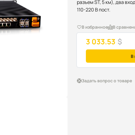
разъем ST, 5 км), два вхо
110-220 В пост.
В избранное
В сравнен
3 033.53
$
В
Задать вопрос о товаре