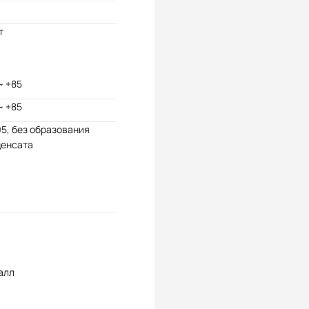
т
~ +85
~ +85
95, без образования
денсата
алл