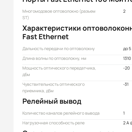
Многомодовое оптоволокно (разъем
2
ST)
Характеристики оптоволокон
Fast Ethernet
Дальность передачи по оптоволокну
до 5
Длина волны по оптоволокну, нм
1310
Мощность оптического передатчика,
-20
дБм
Чувствительность оптического
-31
приемника, дБм
Релейный вывод
Количество каналов релейного вывода
1
Нагрузочная способность реле
2 А 