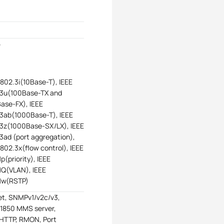
5
 802.3i(10Base-T), IEEE
3u(100Base-TX and
ase-FX), IEEE
3ab(1000Base-T), IEEE
3z(1000Base-SX/LX), IEEE
3ad (port aggregation),
 802.3x(flow control), IEEE
p(priority), IEEE
1Q(VLAN), IEEE
1w(RSTP)
et, SNMPv1/v2c/v3,
1850 MMS server,
HTTP, RMON, Port