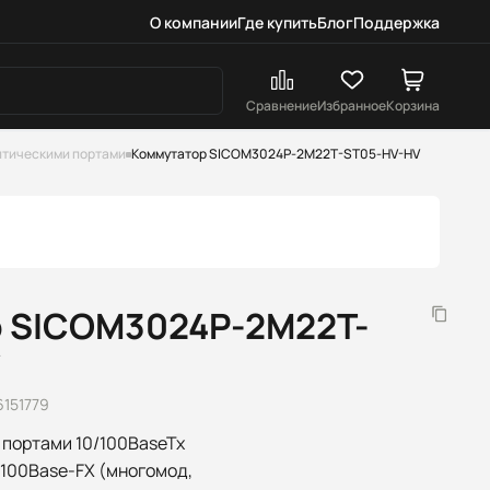
О компании
Где купить
Блог
Поддержка
Сравнение
Избранное
Корзина
птическими портами
Коммутатор SICOM3024P-2M22T-ST05-HV-HV
 SICOM3024P-2M22T-
V
6151779
2 портами 10/100BaseTx
 100Base-FX (многомод,