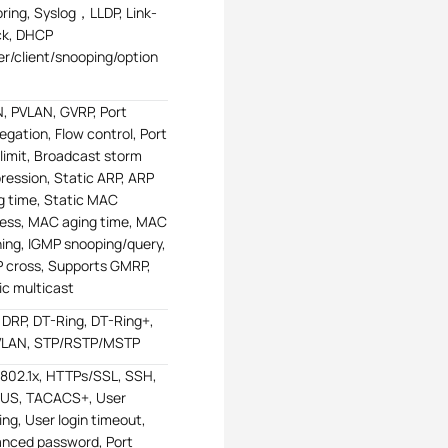
oring, Syslog，LLDP, Link-
ck, DHCP
er/client/snooping/option
, PVLAN, GVRP, Port
egation, Flow control, Port
 limit, Broadcast storm
ression, Static ARP, ARP
g time, Static MAC
ess, MAC aging time, MAC
ning, IGMP snooping/query,
 cross, Supports GMRP,
ic multicast
 DRP, DT-Ring, DT-Ring+,
VLAN, STP/RSTP/MSTP
 802.1x, HTTPs/SSL, SSH,
US, TACACS+, User
ing, User login timeout,
nced password, Port