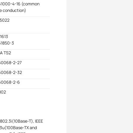
61000-4-16 (common
 conduction)
55022
 1613
61850-3
A TS2
60068-2-27
60068-2-32
60068-2-6
802
 802.3i(10Base-T), IEEE
3u(100Base-TX and