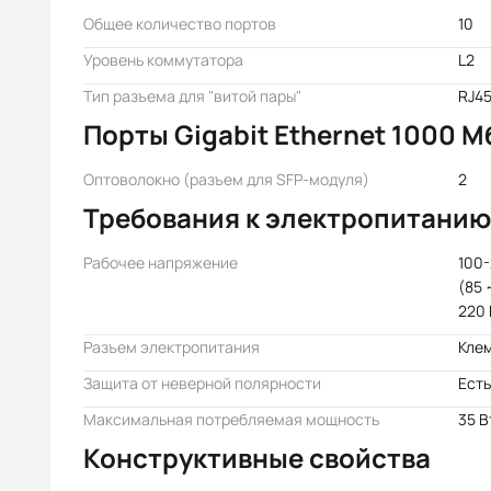
Общее количество портов
10
Уровень коммутатора
L2
Тип разъема для "витой пары"
RJ4
Порты Gigabit Ethernet 1000 М
Оптоволокно (разъем для SFP-модуля)
2
Требования к электропитанию
Рабочее напряжение
100-
(85 
220 
Разъем электропитания
Кле
Защита от неверной полярности
Есть
Максимальная потребляемая мощность
35 В
Конструктивные свойства