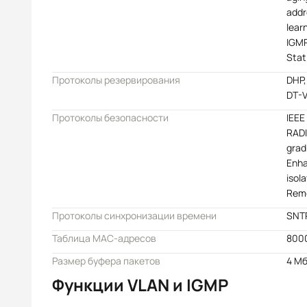
addr
lear
IGMP
Stat
Протоколы резервирования
DHP,
DT-
Протоколы безопасности
IEEE
RADI
grad
Enha
isola
Remo
Протоколы синхронизации времени
SNTP
Таблица MAC-адресов
800
Размер буфера пакетов
4 М
Функции VLAN и IGMP