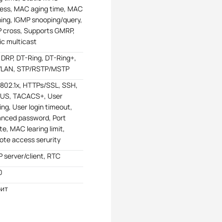
ess, MAC aging time, MAC
ning, IGMP snooping/query,
 cross, Supports GMRP,
ic multicast
 DRP, DT-Ring, DT-Ring+,
VLAN, STP/RSTP/MSTP
 802.1x, HTTPs/SSL, SSH,
US, TACACS+, User
ing, User login timeout,
nced password, Port
te, MAC learing limit,
te access serurity
 server/client, RTC
0
бит