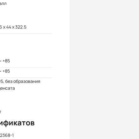
алл
6 x 44 x 322.5
~ +85
~ +85
95, без образования
денсата
т
ификатов
2368-1