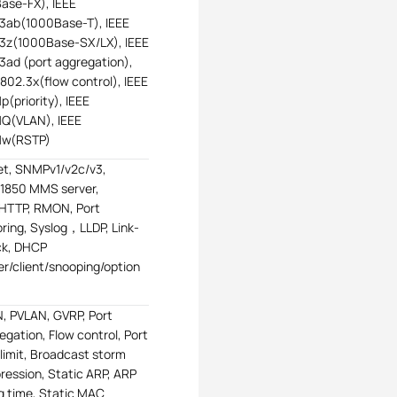
ase-FX), IEEE
3ab(1000Base-T), IEEE
3z(1000Base-SX/LX), IEEE
3ad (port aggregation),
 802.3x(flow control), IEEE
p(priority), IEEE
1Q(VLAN), IEEE
1w(RSTP)
et, SNMPv1/v2c/v3,
1850 MMS server,
HTTP, RMON, Port
oring, Syslog，LLDP, Link-
ck, DHCP
er/client/snooping/option
, PVLAN, GVRP, Port
egation, Flow control, Port
 limit, Broadcast storm
ression, Static ARP, ARP
g time, Static MAC