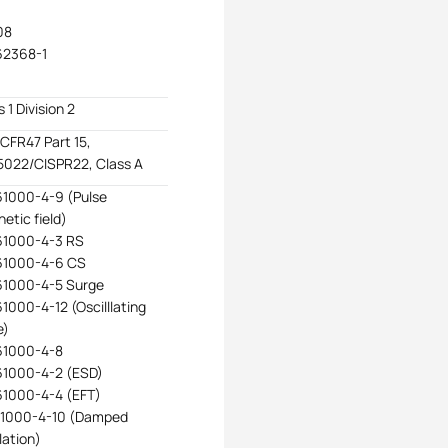
08
62368-1
 1 Division 2
CFR47 Part 15,
022/CISPR22, Class A
61000-4-9 (Pulse
etic field)
61000-4-3 RS
61000-4-6 CS
61000-4-5 Surge
61000-4-12 (Oscilllating
e)
61000-4-8
61000-4-2 (ESD)
61000-4-4 (EFT)
61000-4-10 (Damped
lation)