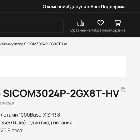
О компании
Где купить
Блог
Поддержка
Сравнение
Избранное
Корзина
k
Коммутатор SICOM3024P-2GX8T-HV
 SICOM3024P-2GX8T-HV
6151768
слотами 1000Base-X SFP, 8
зъем RJ45), один вход питания
220 В пост.