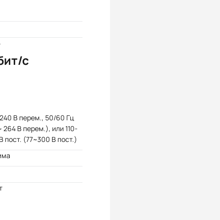
5
бит/с
240 В перем., 50/60 Гц
~ 264 В перем.), или 110-
В пост. (77~300 В пост.)
мма
т