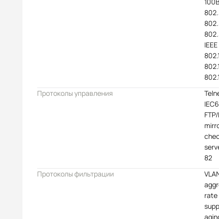
100B
802.
802.
802.
IEEE
802.1
802.
802.
Протоколы управления
Teln
IEC6
FTP/
mirr
che
serv
82
Протоколы фильтрации
VLAN
aggr
rate
supp
agin