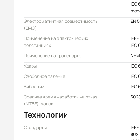
IEC 
mode
Электромагнитная совместимость
EN 
(EMC)
Применение на электрических
IEEE
подстанциях
IEC 
Применение на транспорте
NEM
Удары
IEC 
Свободное падение
IEC 
Вибрации
IEC 
Среднее время наработки на отказ
502
(MTBF), часов
Технологии
Стандарты
IEEE
802.