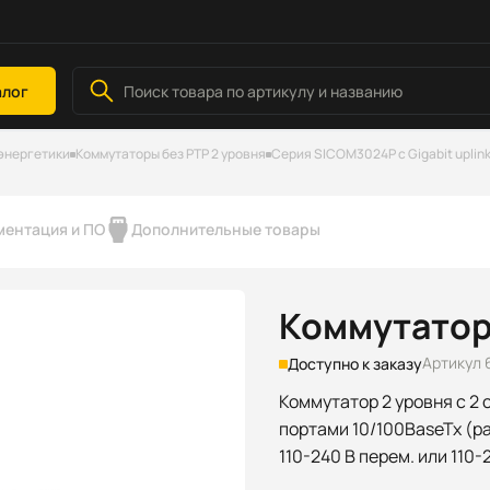
алог
энергетики
Коммутаторы без РТР 2 уровня
Серия SICOM3024P с Gigabit uplin
ментация и ПО
Дополнительные товары
Коммутатор
Артикул 
Доступно к заказу
Коммутатор 2 уровня с 2 
портами 10/100BaseTx (ра
110-240 В перем. или 110-