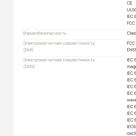
CE
UL5
IEC 
FCC
Взрывобезопасность
Class
Электромагнитная совместимость
FCC 
(EMI)
EN55
Электромагнитная совместимость
IEC 
(EMS)
magn
IEC 
IEC 
IEC 
IEC 
wav
IEC 
IEC 
IEC 
IEC
oscil