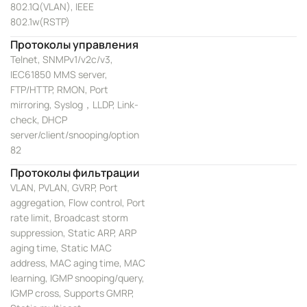
802.1Q(VLAN), IEEE
802.1w(RSTP)
Протоколы управления
Telnet, SNMPv1/v2c/v3,
IEC61850 MMS server,
FTP/HTTP, RMON, Port
mirroring, Syslog，LLDP, Link-
check, DHCP
server/client/snooping/option
82
Протоколы фильтрации
VLAN, PVLAN, GVRP, Port
aggregation, Flow control, Port
rate limit, Broadcast storm
suppression, Static ARP, ARP
aging time, Static MAC
address, MAC aging time, MAC
learning, IGMP snooping/query,
IGMP cross, Supports GMRP,