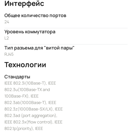
Интерфейс
Общее количество портов
24
Уровень коммутатора
L2
Тип разъема для "витой пары"
RJ45
Технологии
Стандарты
IEEE 802.3i(10Base-T), IEEE
802.3u(100Base-TX and
100Base-FX), IEEE
802.3ab(1000Base-T), IEEE
802.3z(1000Base-SX/LX), IEEE
802.3ad (port aggregation),
IEEE 802.3x(flow control), IEEE
802.1p(priority), IEEE