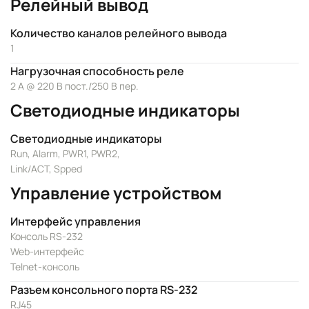
Релейный вывод
Количество каналов релейного вывода
1
Нагрузочная способность реле
2 А @ 220 В пост./250 В пер.
Светодиодные индикаторы
Светодиодные индикаторы
Run, Alarm, PWR1, PWR2,
Link/ACT, Spped
Управление устройством
Интерфейс управления
Консоль RS-232
Web-интерфейс
Telnet-консоль
Разъем консольного порта RS-232
RJ45