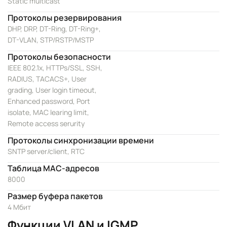
Static multicast
Протоколы резервирования
DHP, DRP, DT-Ring, DT-Ring+,
DT-VLAN, STP/RSTP/MSTP
Протоколы безопасности
IEEE 802.1x, HTTPs/SSL, SSH,
RADIUS, TACACS+, User
grading, User login timeout,
Enhanced password, Port
isolate, MAC learing limit,
Remote access serurity
Протоколы синхронизации времени
SNTP server/client, RTC
Таблица MAC-адресов
8000
Размер буфера пакетов
4 Мбит
Функции VLAN и IGMP