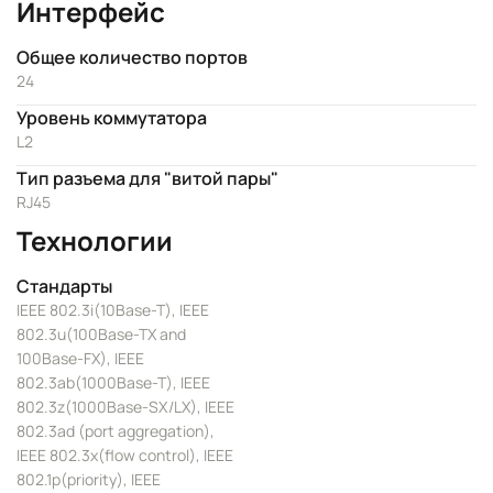
Интерфейс
Общее количество портов
24
Уровень коммутатора
L2
Тип разъема для "витой пары"
RJ45
Технологии
Стандарты
IEEE 802.3i(10Base-T), IEEE
802.3u(100Base-TX and
100Base-FX), IEEE
802.3ab(1000Base-T), IEEE
802.3z(1000Base-SX/LX), IEEE
802.3ad (port aggregation),
IEEE 802.3x(flow control), IEEE
802.1p(priority), IEEE