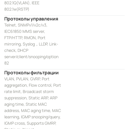
802.1Q(VLAN), IEEE
802.1w(RSTP)
Протоколы управления
Telnet, SNMPv1/v2c/v3,
IEC61850 MMS server,
FTP/HTTP, RMON, Port
mirroring, Syslog，LLDP, Link-
check, DHCP
server/client/snooping/option
82
Протоколы фильтрации
VLAN, PVLAN, GVRP, Port
aggregation, Flow control, Port
rate limit, Broadcast storm
suppression, Static ARP, ARP
aging time, Static MAC
address, MAC aging time, MAC
learning, IGMP snooping/query,
IGMP cross, Supports GMRP,