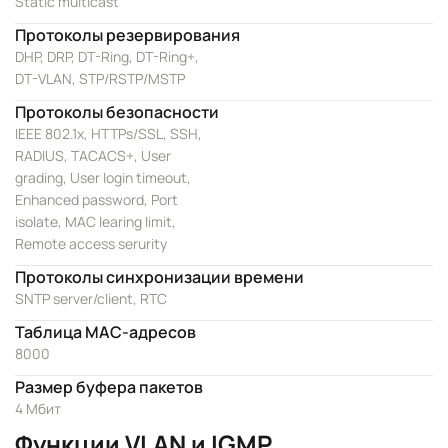
Static multicast
Протоколы резервирования
DHP, DRP, DT-Ring, DT-Ring+,
DT-VLAN, STP/RSTP/MSTP
Протоколы безопасности
IEEE 802.1x, HTTPs/SSL, SSH,
RADIUS, TACACS+, User
grading, User login timeout,
Enhanced password, Port
isolate, MAC learing limit,
Remote access serurity
Протоколы синхронизации времени
SNTP server/client, RTC
Таблица MAC-адресов
8000
Размер буфера пакетов
4 Мбит
Функции VLAN и IGMP