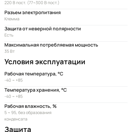
220 В пост. (77~300 В пост.)
Разъем электропитания
Клемма
Защита от неверной полярности
Есть
Максимальная потребляемая мощность
35 Вт
Условия эксплуатации
Рабочая температура, °C
-40 ~ +85
Температура хранения, °C
-40 ~ +85
Рабочая влажность, %
5 ~ 95, без образования
конденсата
Защита