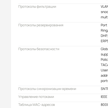
Протоколы фильтрации
VLAN
snoo
mult
Протоколы резервирования
Port
Ring
DHP,
ERP
Протоколы безопасности
Glob
supp
Poli
TACA
User
addr
port
Протоколы синхронизации времени
SNTP
Управление потоками
IEEE
Таблица MAC-адресов
800