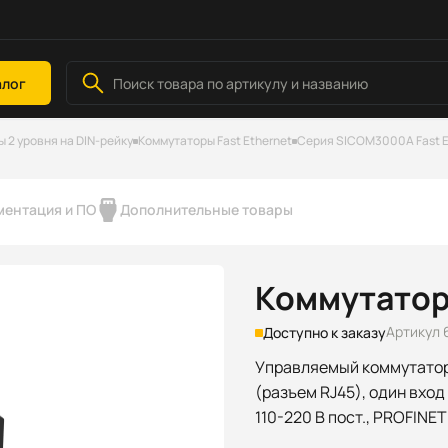
алог
2 уровня на DIN-рейку
Коммутаторы Fast Ethernet
Серия SICOM3000A Fast E
ментация и ПО
Дополнительные товары
Коммутатор
Артикул 
Доступно к заказу
Управляемый коммутатор 
(разъем RJ45), один вход
110-220 В пост., PROFINET