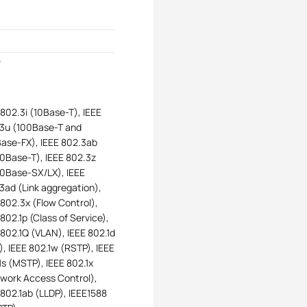
5
 802.3i (10Base-T), IEEE
3u (100Base-T and
ase-FX), IEEE 802.3ab
0Base-T), IEEE 802.3z
0Base-SX/LX), IEEE
3ad (Link aggregation),
 802.3x (Flow Control),
 802.1p (Class of Service),
 802.1Q (VLAN), IEEE 802.1d
), IEEE 802.1w (RSTP), IEEE
1s (MSTP), IEEE 802.1x
work Access Control),
 802.1ab (LLDP), IEEE1588