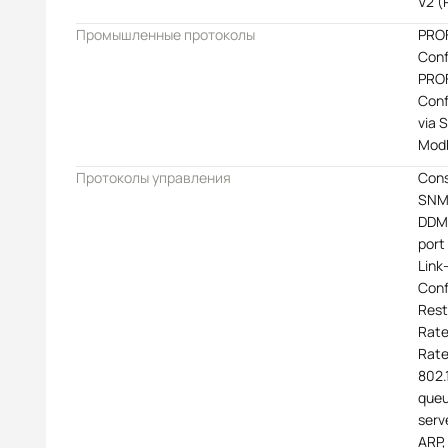
V2 (
Промышленные протоколы
PROF
Conf
PROF
Conf
via 
Mod
Протоколы управления
Cons
SNMP
DDM,
port
Link
Conf
Rest
Rate
Rate
802.
queu
serv
ARP,