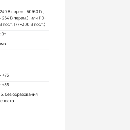
240 В перем., 50/60 Гц
~ 264 В перем.), или 110-
В пост. (77~300 В пост.)
2 Вт
мма
~ +75
~ +85
95, без образования
денсата