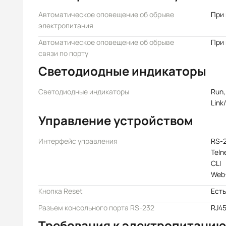
Автоматическое оповещение об обрыве
При
электропитания
Автоматическое оповещение об обрыве
При
связи по порту
Светодиодные индикаторы
Светодиодные индикаторы
Run,
Link
Управление устройством
Интерфейс управления
RS-2
Teln
CLI
Web
Кнопка Reset
Есть
Разъем консольного порта RS-232
RJ4
Требования к электропитанию