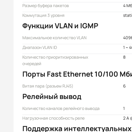
Размер буфера пакетов
4 М
Коммутация 3 уровня
stat
Функции VLAN и IGMP
Максимальное количество VLAN
409
Диапазон VLAN ID
1 ~ 
Количество приоритизированных
8
очередей
Порты Fast Ethernet 10/100 Мб
Витая пара (разъем RJ45)
6
Релейный вывод
Количество каналов релейного вывода
1
Нагрузочная способность реле
2 А 
Поддержка интеллектуальных