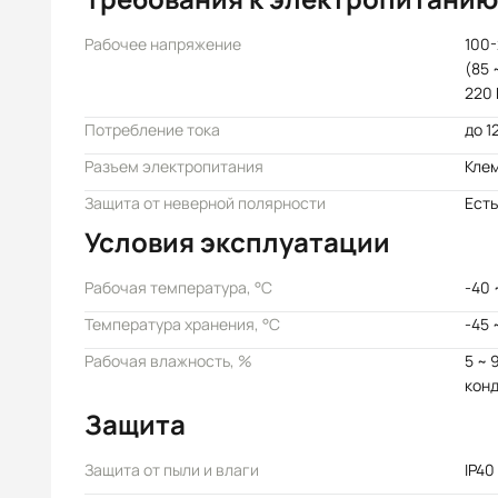
Рабочее напряжение
100-
(85 
220 
Потребление тока
до 1
Разъем электропитания
Кле
Защита от неверной полярности
Есть
Условия эксплуатации
Рабочая температура, °C
-40 
Температура хранения, °C
-45 
Рабочая влажность, %
5 ~ 
кон
Защита
Защита от пыли и влаги
IP40