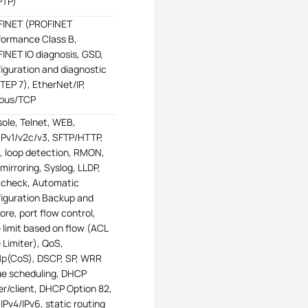
PTP)
INET (PROFINET
ormance Class B,
INET IO diagnosis, GSD,
iguration and diagnostic
STEP 7), EtherNet/IP,
bus/TCP
ole, Telnet, WEB,
v1/v2c/v3, SFTP/HTTP,
 loop detection, RMON,
 mirroring, Syslog, LLDP,
-check, Automatic
iguration Backup and
ore, port flow control,
 limit based on flow (ACL
 Limiter), QoS,
1p(CoS), DSCP, SP, WRR
e scheduling, DHCP
er/client, DHCP Option 82,
 IPv4/IPv6, static routing