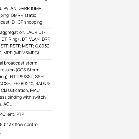
, PVLAN, GVRP, IGMP
ping, GMRP, static
icast, DHCP snooping
 aggregation, LACP, DT-
, DT-Ring+, DT-VLAN, DRP,
 STP, RSTP, MSTP, G.8032
S, MRP (MRM&MRC)
al broadcast storm
ression (QOS Storm
cing), HTTPS/SSL, SSH,
CS+, IEEE802.1X, RADIUS,
 Classification, MAC
ess binding with switch
s, ACL
 Client, PTP
 802.3x flow control
0