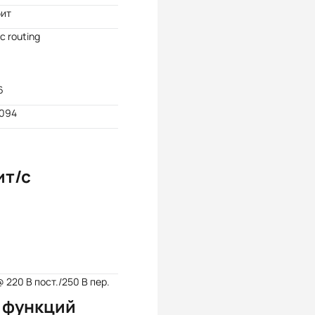
бит
ic routing
6
4094
ит/с
@ 220 В пост./250 В пер.
 функций