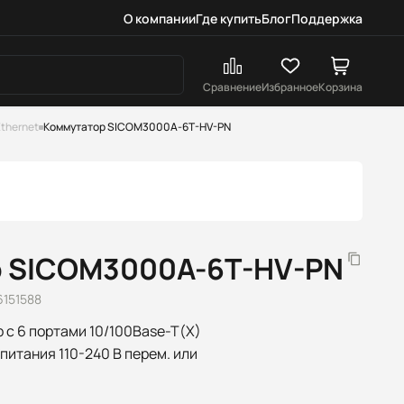
О компании
Где купить
Блог
Поддержка
Сравнение
Избранное
Корзина
thernet
Коммутатор SICOM3000A-6T-HV-PN
 SICOM3000A-6T-HV-PN
6151588
c 6 портами 10/100Base-T(X)
 питания 110-240 В перем. или