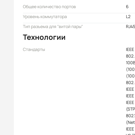
Общее количество портов
6
Уровень коммутатора
L2
Тип разъема для "витой пары"
RJ4
Технологии
Стандарты
IEEE
802.
100B
(100
(100
802.
IEEE
IEEE
IEEE
(STP
802.
(Net
IEEE