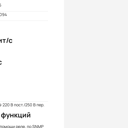
6
4094
ит/с
с
@ 220 В пост./250 В пер.
 функций
 помощи реле, по SNMP