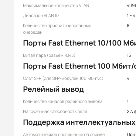
Максимальное количество VLAN
409
Диапазон VLAN ID
1 ~ 
Количество приоритизированных
8
очередей
Порты Fast Ethernet 10/100 Мб
Витая пара (разъем RJ45)
16
Порты Fast Ethernet 100 Мбит/
Слот SFP (для SFP-модулей 100 Мбит/с)
4
Релейный вывод
Количество каналов релейного вывода
1
Нагрузочная способность реле
2 А 
Поддержка интеллектуальных
Автоматическое оповещение об обрыве
При