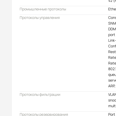
V2 (
Промышленные протоколы
Ethe
Протоколы управления
Cons
SNMP
DDM,
port
Link
Conf
Rest
Rate
Rate
802.
queu
serv
ARP,
Протоколы фильтрации
VLAN
snoo
mult
Протоколы резервирования
Port