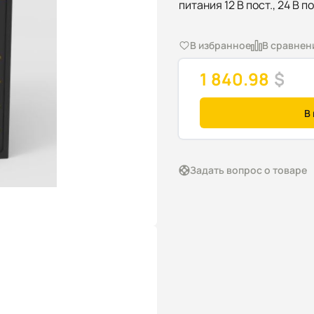
питания 12 В пост., 24 В по
В избранное
В сравнен
1 840.98
$
В
Задать вопрос о товаре