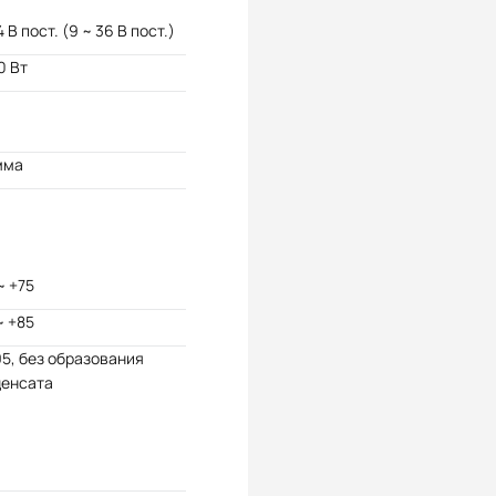
4 В пост. (9 ~ 36 В пост.)
0 Вт
мма
~ +75
~ +85
95, без образования
денсата