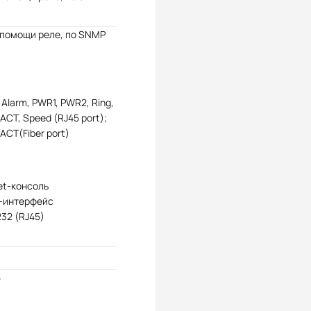
 помощи реле, по SNMP
 Alarm, PWR1, PWR2, Ring,
/ACT, Speed (RJ45 port);
/ACT(Fiber port)
et-консоль
-интерфейс
32 (RJ45)
5