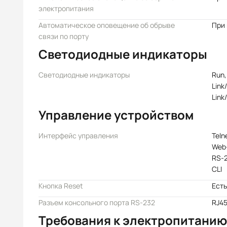
электропитания
Автоматическое оповещение об обрыве
При
связи по порту
Светодиодные индикаторы
Светодиодные индикаторы
Run,
Link
Link
Управление устройством
Интерфейс управления
Teln
Web
RS-2
CLI
Кнопка Reset
Есть
Разъем консольного порта RS-232
RJ4
Требования к электропитанию