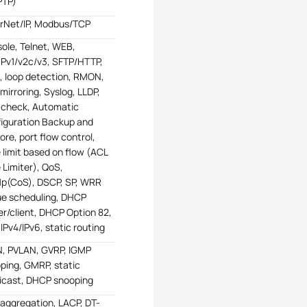
PTP)
rNet/IP, Modbus/TCP
ole, Telnet, WEB,
v1/v2c/v3, SFTP/HTTP,
 loop detection, RMON,
 mirroring, Syslog, LLDP,
-check, Automatic
iguration Backup and
ore, port flow control,
 limit based on flow (ACL
 Limiter), QoS,
1p(CoS), DSCP, SP, WRR
e scheduling, DHCP
er/client, DHCP Option 82,
 IPv4/IPv6, static routing
, PVLAN, GVRP, IGMP
ping, GMRP, static
icast, DHCP snooping
 aggregation, LACP, DT-