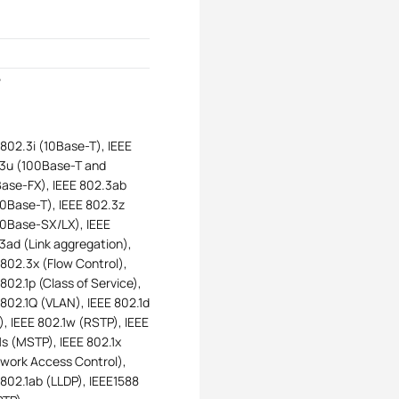
5
 802.3i (10Base-T), IEEE
3u (100Base-T and
ase-FX), IEEE 802.3ab
0Base-T), IEEE 802.3z
0Base-SX/LX), IEEE
3ad (Link aggregation),
 802.3x (Flow Control),
 802.1p (Class of Service),
 802.1Q (VLAN), IEEE 802.1d
), IEEE 802.1w (RSTP), IEEE
1s (MSTP), IEEE 802.1x
work Access Control),
 802.1ab (LLDP), IEEE1588