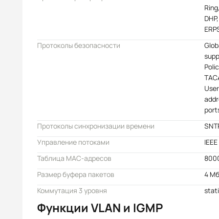
Ring
DHP,
ERP
Протоколы безопасности
Glob
supp
Poli
TACA
User
addr
port
Протоколы синхронизации времени
SNTP
Управление потоками
IEEE
Таблица MAC-адресов
800
Размер буфера пакетов
4 М
Коммутация 3 уровня
stat
Функции VLAN и IGMP