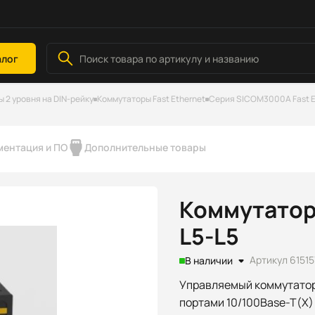
алог
2 уровня на DIN-рейку
Коммутаторы Fast Ethernet
Серия SICOM3000A Fast E
ментация и ПО
Дополнительные товары
Коммутатор
L5-L5
Артикул 6151
В наличии
Управляемый коммутатор 
портами 10/100Base-T(X) 