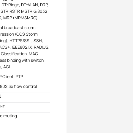
, DT-Ring+, DT-VLAN, DRP,
 STP, RSTP, MSTP, G.8032
S, MRP (MRM&MRC)
al broadcast storm
ression (QOS Storm
cing), HTTPS/SSL, SSH,
CS+, IEEE802.1X, RADIUS,
 Classification, MAC
ess binding with switch
s, ACL
 Client, PTP
 802.3x flow control
0
бит
ic routing