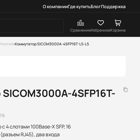
О компании
Где купить
Блог
Поддержка
Сравнение
Избранное
Корзина
thernet
Коммутатор SICOM3000A-4SFP16T-L5-L5
 SICOM3000A-4SFP16T-
579
c 4 слотами 100Base-X SFP, 16
(разъем RJ45), два входа