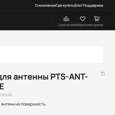
О компании
Где купить
Блог
Поддержка
Сравнение
Избранное
Корзина
для антенны PTS-ANT-
E
6151466
 антенн на поверхность