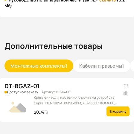
Мб)
Дополнительные товары
Монтажные комплекты
1
Кабели и разъемы
1
DT-BGAZ-01
Доступно к заказу
Артикул 6150400
Крепление для настенного монтажа устройств
серий KIEN1005A, KOM300M, KOM600G, KOM600,
KOM300A, SICOM300F, Opal5, Opal5G, Opal8,
В корзину
20.74
$
Opal8A