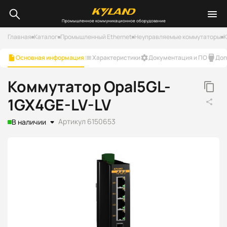
Промышленное коммуникационное оборудование
Главная
Каталог
Промышленный Ethernet
Неуправляемые коммутаторы
К
Основная информация
Характеристики
Документация и ПО
Доп
Коммутатор Opal5GL-
1GX4GE-LV-LV
Артикул 6150653
В наличии