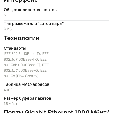
Общее количество портов
5
Тип разъема для "витой пары"
RJ45
Технологии
Стандарты
IEEE 802.3i (10Base-T), IEEE
802.3u (100Base-TX), IEEE
802.3ab (1000Base-T), IEEE
802.3z (1000Base-X), IEEE
802.3x (Flow Control)
Таблица MAC-адресов
4000
Размер буфера пакетов
1.5 Мбит
Порты Gigabit Ethernet 1000 Мбит/