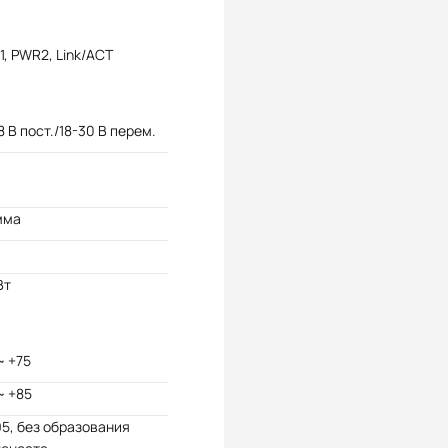
, PWR2, Link/ACT
8 В пост./18-30 В перем.
мма
Вт
~ +75
~ +85
95, без образования