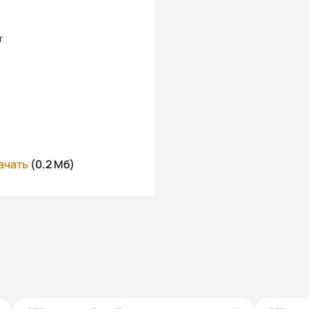
т
ачать
(0.2 Мб)