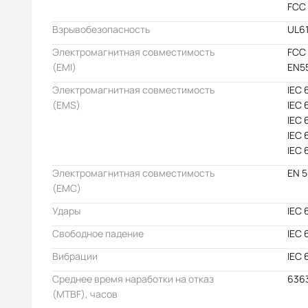
FCC
Взрывобезопасность
UL61
Электромагнитная совместимость
FCC 
(EMI)
EN55
Электромагнитная совместимость
IEC 
(EMS)
IEC 
IEC 
IEC 
IEC 
Электромагнитная совместимость
EN 
(EMC)
Удары
IEC 
Свободное падение
IEC 
Вибрации
IEC 
Среднее время наработки на отказ
636
(MTBF), часов