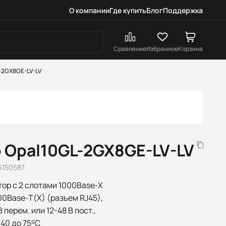
О компании
Где купить
Блог
Поддержка
Сравнение
Избранное
Корзина
-2GX8GE-LV-LV
 Opal10GL-2GX8GE-LV-LV
6150587
ор c 2 слотами 1000Base-X
000Base-T(X) (разъем RJ45),
 перем. или 12-48 В пост.,
40 до 75⁰C