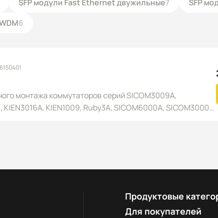
SFP модули Fast Ethernet двужильные
7
SFP мо
G WDM
6
 6150401
ного монтажа коммутаторов серий SICOM3009A,
, KIEN3016A, KIEN1009, Ruby3A, SICOM6000A, SICOM3000A,
Продуктовые катего
Для покупателей