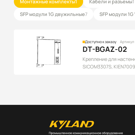
Монтажные комплекты
1
Кабели и разъемы
1
SFP модули 1G двужильные
7
SFP модули 1
Доступно к заказу
Артикул
DT-BGAZ-02
Крепление для настен
SICOM3307S, KIEN7009
SICOM3000A-LITE
Промышленное коммуникационное оборудование