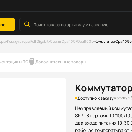
алог
оры
Коммутаторы Full Gigabit
Серии Opal10G/Opal10GL
Коммутатор Opal10GL
ментация и ПО
Дополнительные товары
Коммутатор
Артикул 
Доступно к заказу
Неуправляемый коммутат
SFP , 8 портами 10/100/1
два входа питания 18-30 В
рабочая температура от -