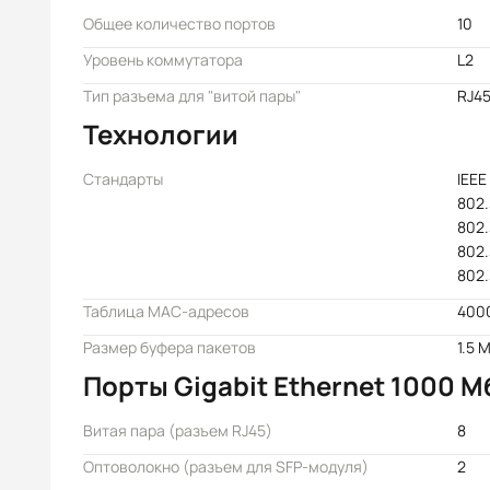
Общее количество портов
10
Уровень коммутатора
L2
Тип разъема для "витой пары"
RJ4
Технологии
Стандарты
IEEE
802.
802.
802.
802.
Таблица MAC-адресов
400
Размер буфера пакетов
1.5 
Порты Gigabit Ethernet 1000 М
Витая пара (разъем RJ45)
8
Оптоволокно (разъем для SFP-модуля)
2