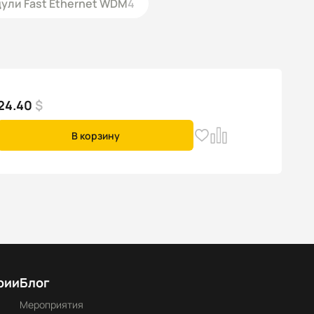
дули Fast Ethernet WDM
4
24.40
$
В корзину
рии
Блог
Мероприятия