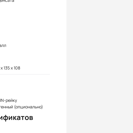
денсата
алл
 x 135 x 108
IN-рейку
тенный (опционально)
ификатов