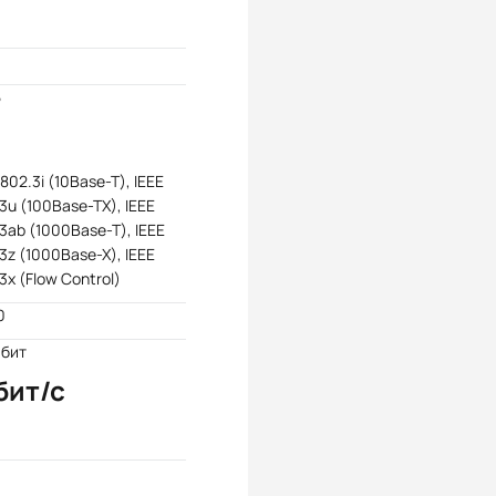
5
 802.3i (10Base-T), IEEE
3u (100Base-TX), IEEE
3ab (1000Base-T), IEEE
3z (1000Base-X), IEEE
3x (Flow Control)
0
Мбит
бит/с