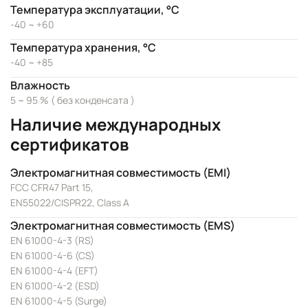
Температура эксплуатации, °C
-40 ~ +60
Температура хранения, °C
-40 ~ +85
Влажность
5 ~ 95 % ( без конденсата )
Наличие международных
сертификатов
Электромагнитная совместимость (EMI)
FCC CFR47 Part 15,
EN55022/CISPR22, Class A
Электромагнитная совместимость (EMS)
EN 61000-4-3 (RS)
EN 61000-4-6 (CS)
EN 61000-4-4 (EFT)
EN 61000-4-2 (ESD)
EN 61000-4-5 (Surge)