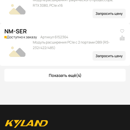
RTX 3080, PCIe x16
Запросить цену
NM-SER
Доступно к заказу
Артикул 6152364
Модуль расширения PCIe с 2 портами DB9 (RS-
232/422/485)
Запросить цену
Показать ещё
(4)