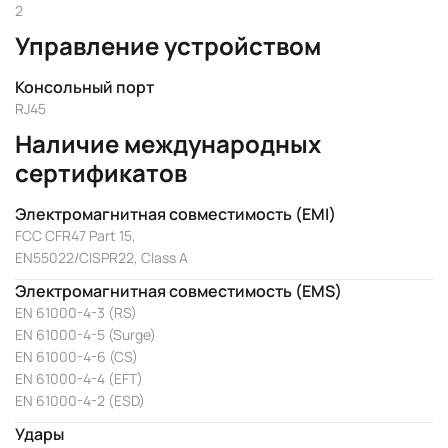
2
Управление устройством
Консольный порт
RJ45
Наличие международных
сертификатов
Электромагнитная совместимость (EMI)
FCC CFR47 Part 15,
EN55022/CISPR22, Class A
Электромагнитная совместимость (EMS)
EN 61000-4-3 (RS)
EN 61000-4-5 (Surge)
EN 61000-4-6 (CS)
EN 61000-4-4 (EFT)
EN 61000-4-2 (ESD)
Удары