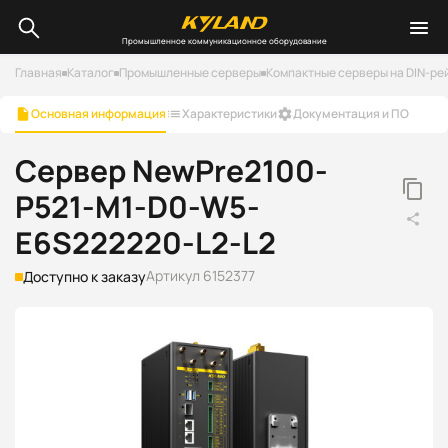
Промышленное коммуникационное оборудование
Главная
Каталог
Промышленные серверы
Компактные серверы на DIN-ре
Основная информация
Характеристики
Документация и ПО
Сервер NewPre2100-
P521-M1-D0-W5-
E6S222220-L2-L2
Артикул 6152377
Доступно к заказу