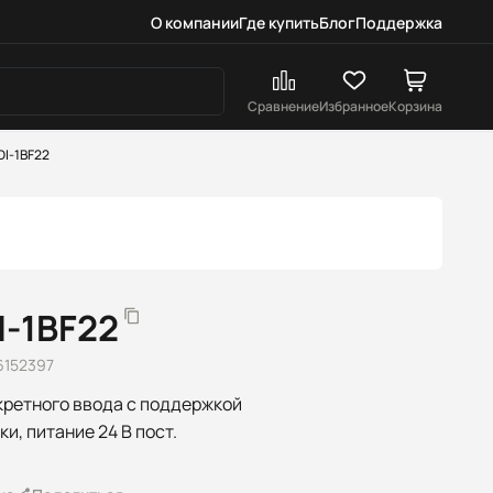
О компании
Где купить
Блог
Поддержка
Сравнение
Избранное
Корзина
DI-1BF22
I-1BF22
6152397
кретного ввода с поддержкой
и, питание 24 В пост.