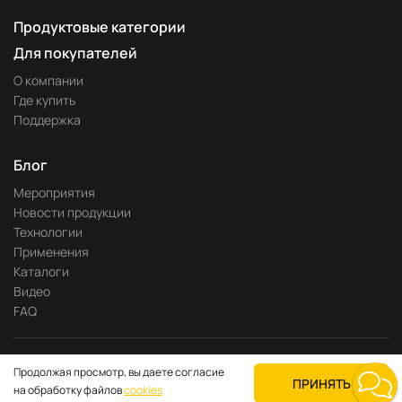
Продуктовые категории
Для покупателей
О компании
Где купить
Поддержка
Блог
Мероприятия
Новости продукции
Технологии
Применения
Каталоги
Видео
FAQ
Разработка сайта —
Pitch
Продолжая просмотр, вы даете согласие
Политика конфиденциальности
ПРИНЯТЬ
на обработку файлов
cookies
© 2023—2026 kyland-rus.ru