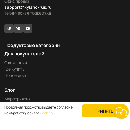
Офис продаж
support@kyland-rus.ru
Техническая поддержка
Продуктовые категории
Для покупателей
О компании
Где купить
Поддержка
Блог
Мероприятия
Новости продукции
Продолжая просмотр, вы даете согласие
ПРИНЯТЬ
Технологии
на обработку файлов
cookies
Применения
Каталоги