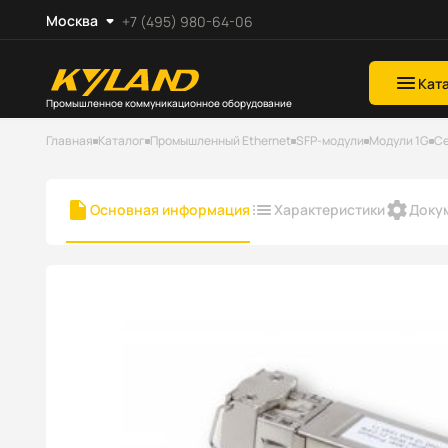
Москва
+7 (495) 980-64-06
Кат
Промышленное коммуникационное оборудование
Главная
Каталог
Промышленный Ethernet
SFP-модули
Модули 1G
Се
Основная информация
Характеристики
Доку