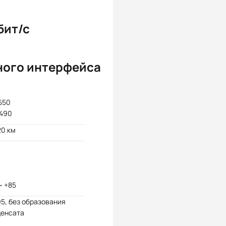
бит/с
ного интерфейса
1550
1490
20 км
~ +85
95, без образования
денсата