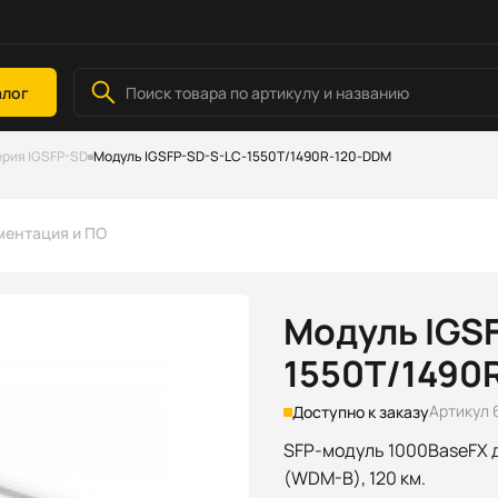
алог
рия IGSFP-SD
Модуль IGSFP-SD-S-LC-1550T/1490R-120-DDM
ментация и ПО
Модуль IGS
1550T/1490
Артикул 
Доступно к заказу
SFP-модуль 1000BaseFX 
(WDM-B), 120 км.