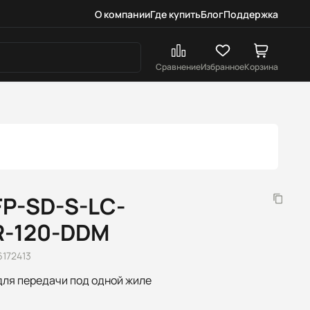
О компании
Где купить
Блог
Поддержка
Сравнение
Избранное
Корзина
FP-SD-S-LC-
R-120-DDM
6172413
для передачи под одной жиле