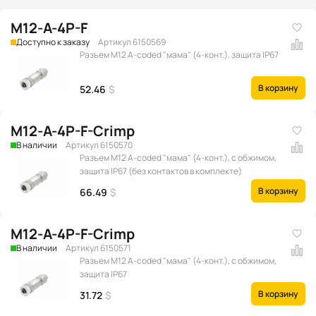
M12-A-4P-F
Доступно к заказу
Артикул 6150569
Разъем M12 A-coded "мама" (4-конт.), защита IP67
В корзину
52.46
$
M12-A-4P-F-Crimp
В наличии
Артикул 6150570
Разъем M12 A-coded "мама" (4-конт.), с обжимом,
защита IP67 (без контактов в комплекте)
В корзину
66.49
$
M12-A-4P-F-Crimp
В наличии
Артикул 6150571
Разъем M12 A-coded "мама" (4-конт.), с обжимом,
защита IP67
В корзину
31.72
$