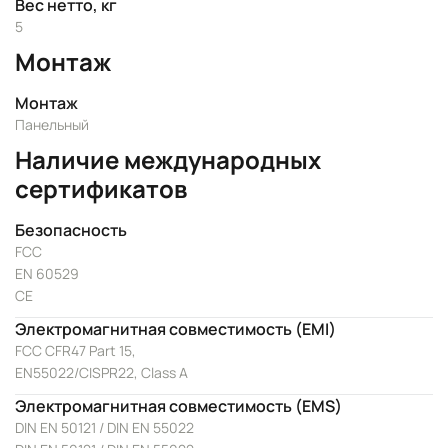
Вес нетто, кг
5
Монтаж
Монтаж
Панельный
Наличие международных
сертификатов
Безопасность
FCC
EN 60529
CE
Электромагнитная совместимость (EMI)
FCC CFR47 Part 15,
EN55022/CISPR22, Class A
Электромагнитная совместимость (EMS)
DIN EN 50121 / DIN EN 55022