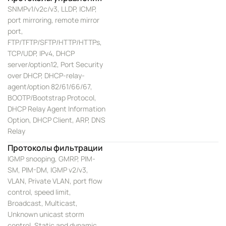
SNMPv1/v2c/v3, LLDP, ICMP,
port mirroring, remote mirror
port,
FTP/TFTP/SFTP/HTTP/HTTPs,
TCP/UDP, IPv4, DHCP
server/option12, Port Security
over DHCP, DHCP-relay-
agent/option 82/61/66/67,
BOOTP/Bootstrap Protocol,
DHCP Relay Agent Information
Option, DHCP Client, ARP, DNS
Relay
Протоколы фильтрации
IGMP snooping, GMRP, PIM-
SM, PIM-DM, IGMP v2/v3,
VLAN, Private VLAN, port flow
control, speed limit,
Broadcast, Multicast,
Unknown unicast storm
control, Static and dynamic