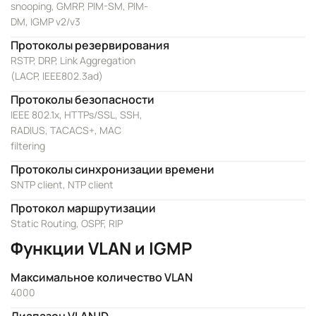
snooping, GMRP, PIM-SM, PIM-
DM, IGMP v2/v3
Протоколы резервирования
RSTP, DRP, Link Aggregation
(LACP, IEEE802.3ad)
Протоколы безопасности
IEEE 802.1x, HTTPs/SSL, SSH,
RADIUS, TACACS+, MAC
filtering
Протоколы синхронизации времени
SNTP client, NTP client
Протокол маршрутизации
Static Routing, OSPF, RIP
Функции VLAN и IGMP
Максимальное количество VLAN
4000