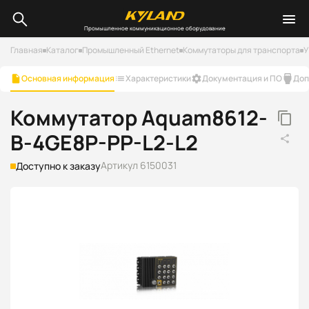
Промышленное коммуникационное оборудование
Главная
Каталог
Промышленный Ethernet
Коммутаторы для транспорта
У
Основная информация
Характеристики
Документация и ПО
Доп
Коммутатор Aquam8612-
B-4GE8P-PP-L2-L2
Артикул 6150031
Доступно к заказу