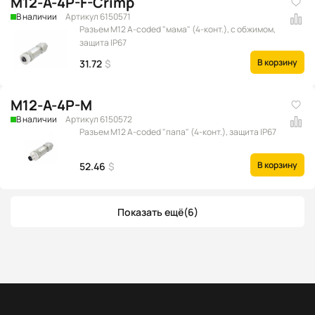
M12-A-4P-F-Crimp
В наличии
Артикул 6150571
Разъем M12 A-coded "мама" (4-конт.), с обжимом,
защита IP67
В корзину
31.72
$
M12-A-4P-M
В наличии
Артикул 6150572
Разъем M12 A-coded "папа" (4-конт.), защита IP67
В корзину
52.46
$
Показать ещё
(6)