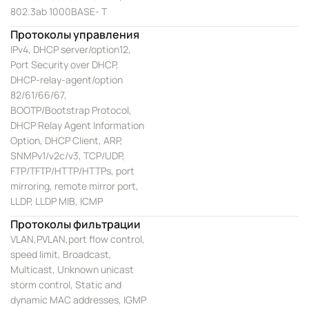
802.3ab 1000BASE- T
Протоколы управления
IPv4, DHCP server/option12,
Port Security over DHCP,
DHCP-relay-agent/option
82/61/66/67,
BOOTP/Bootstrap Protocol,
DHCP Relay Agent Information
Option, DHCP Client, ARP,
SNMPv1/v2c/v3, TCP/UDP,
FTP/TFTP/HTTP/HTTPs, port
mirroring, remote mirror port,
LLDP, LLDP MIB, ICMP
Протоколы фильтрации
VLAN,PVLAN,port flow control,
speed limit, Broadcast,
Multicast, Unknown unicast
storm control, Static and
dynamic MAC addresses, IGMP