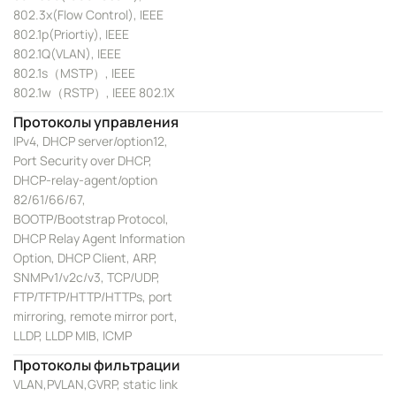
802.3x(Flow Control), IEEE
802.1p(Priortiy), IEEE
802.1Q(VLAN), IEEE
802.1s（MSTP）, IEEE
802.1w（RSTP）, IEEE 802.1X
Протоколы управления
IPv4, DHCP server/option12,
Port Security over DHCP,
DHCP-relay-agent/option
82/61/66/67,
BOOTP/Bootstrap Protocol,
DHCP Relay Agent Information
Option, DHCP Client, ARP,
SNMPv1/v2c/v3, TCP/UDP,
FTP/TFTP/HTTP/HTTPs, port
mirroring, remote mirror port,
LLDP, LLDP MIB, ICMP
Протоколы фильтрации
VLAN,PVLAN,GVRP, static link