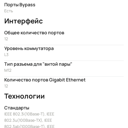
Порты Bypass
Есть
Интерфейс
Общее количество портов
12
Уровень коммутатора
L3
Тип разъема для "витой пары"
M12
Количество портов Gigabit Ethernet
12
Технологии
Стандарты
IEEE 802.3i(10Base-T), IEEE
802.3u(100Base-TX), IEEE
802.3ab(1000Base-T), IEEE