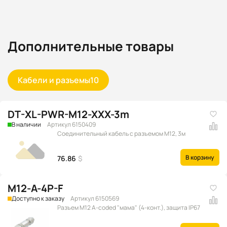
Дополнительные товары
Кабели и разъемы
10
DT-XL-PWR-M12-XXX-3m
В наличии
Артикул 6150409
Соединительный кабель с разъемом M12, 3м
В корзину
76.86
$
M12-A-4P-F
Доступно к заказу
Артикул 6150569
Разъем M12 A-coded "мама" (4-конт.), защита IP67