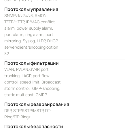
Протоколы управления
SNMPv1/v2c/v3, RMON,
TFTP/HTTP, IP/MAC conflict
alarm, power supply alarm,
port alarm, ring alarm, port
mirroring, Syslog, LLDP, DHCP
server/client/snooping option
82
Протоколы фильтрации
VLAN, PVLAN,GVRP, port
trunking, LACP, port flow
control, speed limit, Broadcast
storm control, IGMP-snooping,
static multicast, GMRP
Протоколы резервирования
DRP, STP/RSTP/MSTP, DT-
Ring/DT-Ring+
Протоколы безопасности