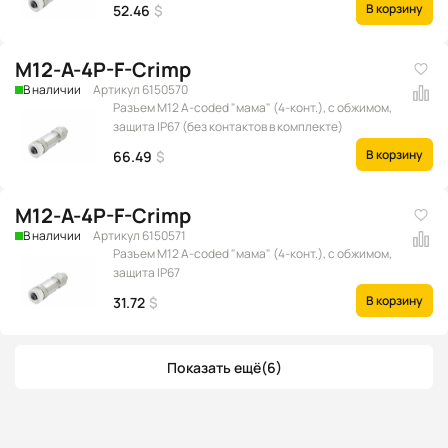
В корзину
52.46
$
M12-A-4P-F-Crimp
В наличии
Артикул 6150570
Разъем M12 A-coded "мама" (4-конт.), с обжимом,
защита IP67 (без контактов в комплекте)
В корзину
66.49
$
M12-A-4P-F-Crimp
В наличии
Артикул 6150571
Разъем M12 A-coded "мама" (4-конт.), с обжимом,
защита IP67
В корзину
31.72
$
Показать ещё
(6)