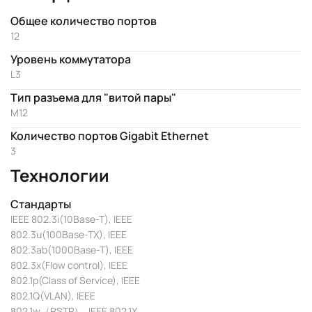
Общее количество портов
12
Уровень коммутатора
L3
Тип разъема для "витой пары"
M12
Количество портов Gigabit Ethernet
3
Технологии
Стандарты
IEEE 802.3i(10Base-T), IEEE
802.3u(100Base-TX), IEEE
802.3ab(1000Base-T), IEEE
802.3x(Flow control), IEEE
802.1p(Class of Service), IEEE
802.1Q(VLAN), IEEE
802.1w（RSTP）, IEEE 802.1X