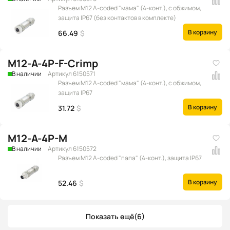
Разъем M12 A-coded "мама" (4-конт.), с обжимом,
защита IP67 (без контактов в комплекте)
В корзину
66.49
$
M12-A-4P-F-Crimp
В наличии
Артикул 6150571
Разъем M12 A-coded "мама" (4-конт.), с обжимом,
защита IP67
В корзину
31.72
$
M12-A-4P-M
В наличии
Артикул 6150572
Разъем M12 A-coded "папа" (4-конт.), защита IP67
В корзину
52.46
$
Показать ещё
(6)