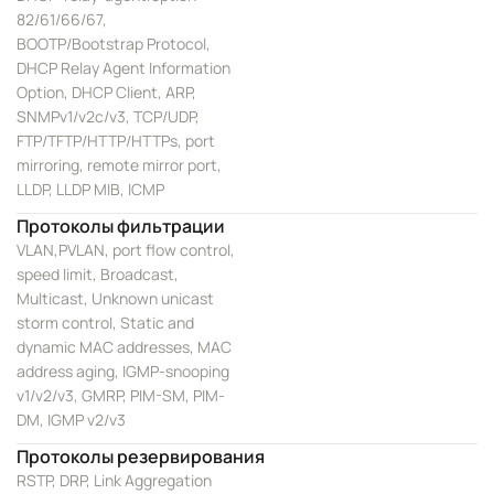
82/61/66/67,
BOOTP/Bootstrap Protocol,
DHCP Relay Agent Information
Option, DHCP Client, ARP,
SNMPv1/v2c/v3, TCP/UDP,
FTP/TFTP/HTTP/HTTPs, port
mirroring, remote mirror port,
LLDP, LLDP MIB, ICMP
Протоколы фильтрации
VLAN,PVLAN, port flow control,
speed limit, Broadcast,
Multicast, Unknown unicast
storm control, Static and
dynamic MAC addresses, MAC
address aging, IGMP-snooping
v1/v2/v3, GMRP, PIM-SM, PIM-
DM, IGMP v2/v3
Протоколы резервирования
RSTP, DRP, Link Aggregation