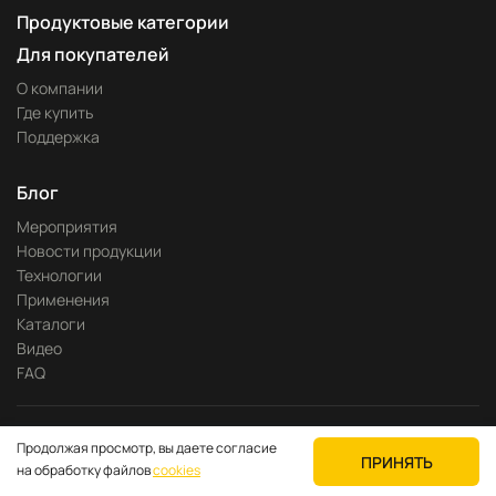
Продуктовые категории
Для покупателей
О компании
Где купить
Поддержка
Блог
Мероприятия
Новости продукции
Технологии
Применения
Каталоги
Видео
FAQ
Разработка сайта —
Pitch
Продолжая просмотр, вы даете согласие
Политика конфиденциальности
ПРИНЯТЬ
на обработку файлов
cookies
© 2023—2026 kyland-rus.ru