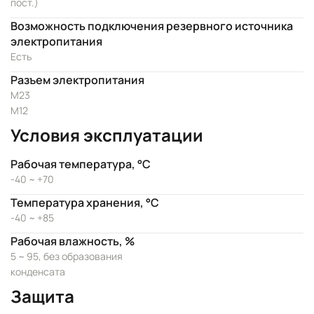
пост.)
Возможность подключения резервного источника
электропитания
Есть
Разъем электропитания
M23
M12
Условия эксплуатации
Рабочая температура, °C
-40 ~ +70
Температура хранения, °C
-40 ~ +85
Рабочая влажность, %
5 ~ 95, без образования
конденсата
Защита