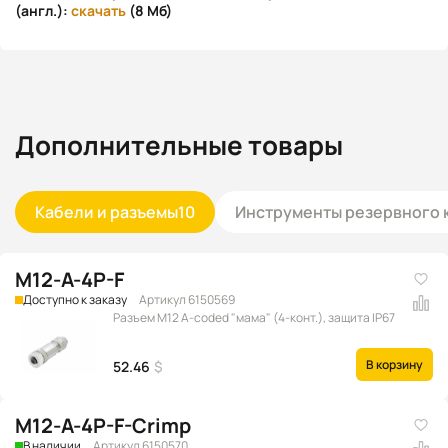
(англ.):
скачать
(8 Мб)
Дополнительные товары
Кабели и разъемы
10
Инструменты резервного 
M12-A-4P-F
Доступно к заказу
Артикул 6150569
Разъем M12 A-coded "мама" (4-конт.), защита IP67
В корзину
52.46
$
M12-A-4P-F-Crimp
В наличии
Артикул 6150570