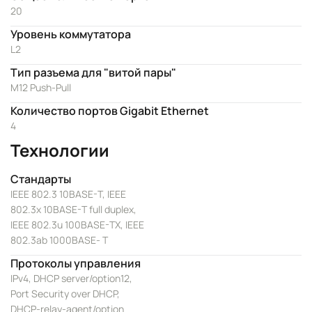
20
Уровень коммутатора
L2
Тип разъема для "витой пары"
M12 Push-Pull
Количество портов Gigabit Ethernet
4
Технологии
Стандарты
IEEE 802.3 10BASE-T, IEEE
802.3x 10BASE-T full duplex,
IEEE 802.3u 100BASE-TX, IEEE
802.3ab 1000BASE- T
Протоколы управления
IPv4, DHCP server/option12,
Port Security over DHCP,
DHCP-relay-agent/option