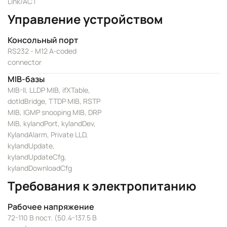
Link/ACT
Управление устройством
Консольный порт
RS232 - M12 A-coded
connector
MIB-базы
MIB-II, LLDP MIB, ifXTable,
dotldBridge, TTDP MIB, RSTP
MIB, IGMP snooping MIB, DRP
MIB, kylandPort, kylandDev,
KylandAlarm, Private LLD,
kylandUpdate,
kylandUpdateCfg,
kylandDownloadCfg
Требования к электропитанию
Рабочее напряжение
72-110 В пост. (50.4-137.5 В