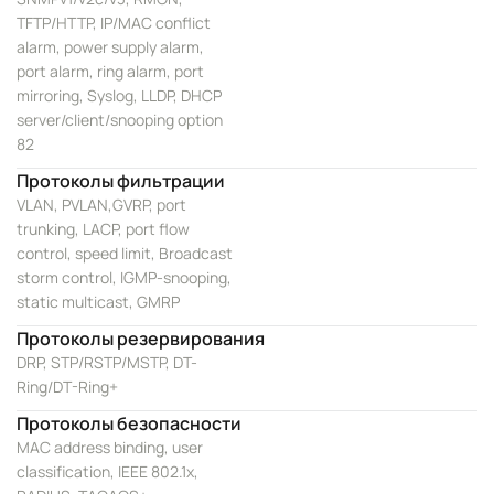
TFTP/HTTP, IP/MAC conflict
alarm, power supply alarm,
port alarm, ring alarm, port
mirroring, Syslog, LLDP, DHCP
server/client/snooping option
82
Протоколы фильтрации
VLAN, PVLAN,GVRP, port
trunking, LACP, port flow
control, speed limit, Broadcast
storm control, IGMP-snooping,
static multicast, GMRP
Протоколы резервирования
DRP, STP/RSTP/MSTP, DT-
Ring/DT-Ring+
Протоколы безопасности
MAC address binding, user
classification, IEEE 802.1x,