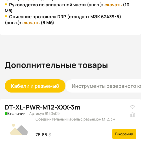
Руководство по аппаратной части (англ.):
скачать
(10
Мб)
Описание протокола DRP (стандарт МЭК 62439-6)
(англ.):
скачать
(8 Мб)
Дополнительные товары
Кабели и разъемы
8
Инструменты резервного к
DT-XL-PWR-M12-XXX-3m
В наличии
Артикул 6150409
Соединительный кабель с разъемом M12, 3м
В корзину
76.86
$