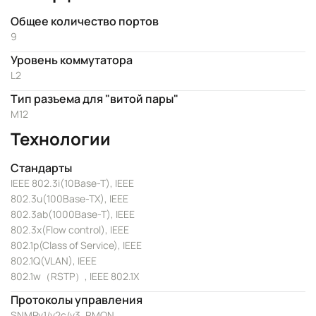
Общее количество портов
9
Уровень коммутатора
L2
Тип разъема для "витой пары"
M12
Технологии
Стандарты
IEEE 802.3i(10Base-T), IEEE
802.3u(100Base-TX), IEEE
802.3ab(1000Base-T), IEEE
802.3x(Flow control), IEEE
802.1p(Class of Service), IEEE
802.1Q(VLAN), IEEE
802.1w（RSTP）, IEEE 802.1X
Протоколы управления
SNMPv1/v2c/v3, RMON,