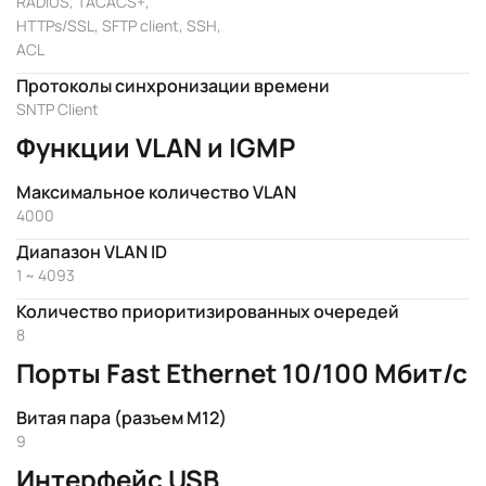
RADIUS, TACACS+,
HTTPs/SSL, SFTP client, SSH,
ACL
Протоколы синхронизации времени
SNTP Client
Функции VLAN и IGMP
Максимальное количество VLAN
4000
Диапазон VLAN ID
1 ~ 4093
Количество приоритизированных очередей
8
Порты Fast Ethernet 10/100 Мбит/с
Витая пара (разъем M12)
9
Интерфейс USB