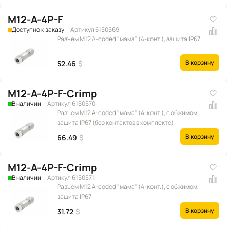
M12-A-4P-F
Доступно к заказу
Артикул 6150569
Разъем M12 A-coded "мама" (4-конт.), защита IP67
В корзину
52.46
$
M12-A-4P-F-Crimp
В наличии
Артикул 6150570
Разъем M12 A-coded "мама" (4-конт.), с обжимом,
защита IP67 (без контактов в комплекте)
В корзину
66.49
$
M12-A-4P-F-Crimp
В наличии
Артикул 6150571
Разъем M12 A-coded "мама" (4-конт.), с обжимом,
защита IP67
В корзину
31.72
$