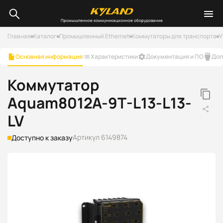
Промышленное коммуникационное оборудование
Главная
Каталог
Промышленный Ethernet
Коммутаторы для транспорта
У
Основная информация
Характеристики
Документация и ПО
Доп
Коммутатор
Aquam8012A-9T-L13-L13-
LV
Артикул 6149874
Доступно к заказу