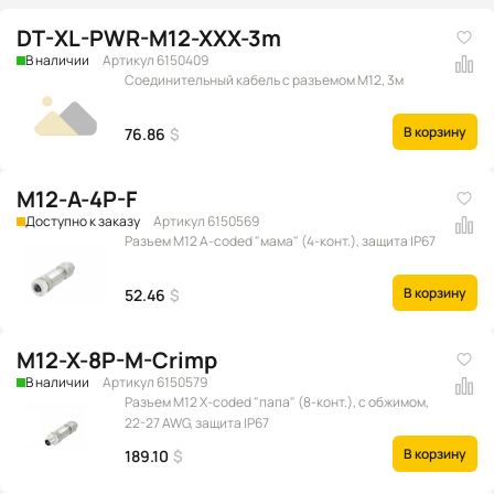
DT-XL-PWR-M12-XXX-3m
В наличии
Артикул 6150409
Соединительный кабель с разъемом M12, 3м
В корзину
76.86
$
M12-A-4P-F
Доступно к заказу
Артикул 6150569
Разъем M12 A-coded "мама" (4-конт.), защита IP67
В корзину
52.46
$
M12-X-8P-M-Crimp
В наличии
Артикул 6150579
Разъем M12 X-coded "папа" (8-конт.), с обжимом,
22-27 AWG, защита IP67
В корзину
189.10
$