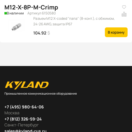
M12-X-8P-M-Crimp
В наличии
Артикул 6150580
Разъем M12 X-coded "папа" (8-конт.), с обжимом,
24-26 AWG, защита IP67
В корзину
104.92
$
Промышленное коммуникационное оборудование
+7 (495) 980-64-06
Москва
+7 (812) 326-59-24
Санкт-Петербург
sales@kyland-rus.ru