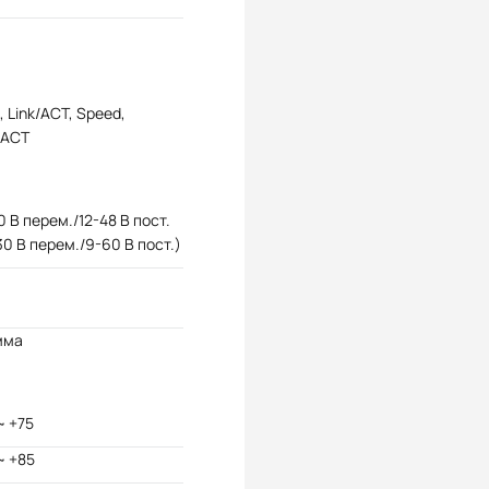
 Link/ACT, Speed,
/ACT
0 В перем./12-48 В пост.
30 В перем./9-60 В пост.)
мма
~ +75
~ +85