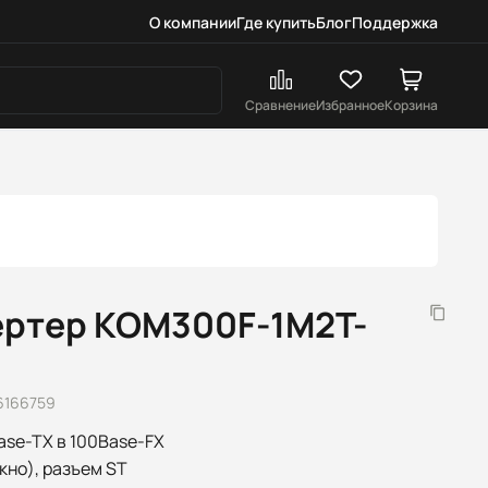
О компании
Где купить
Блог
Поддержка
Сравнение
Избранное
Корзина
ртер KOM300F-1M2T-
6166759
se-TX в 100Base-FX
но), разъем ST