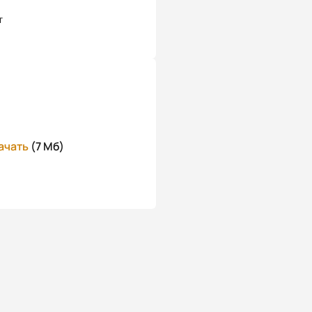
т
ачать
(7 Мб)