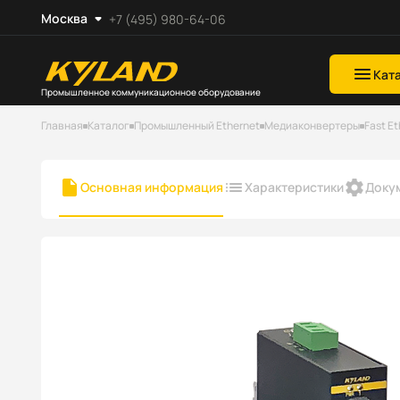
Москва
+7 (495) 980-64-06
Кат
Промышленное коммуникационное оборудование
Главная
Каталог
Промышленный Ethernet
Медиаконвертеры
Fast E
Основная информация
Характеристики
Доку