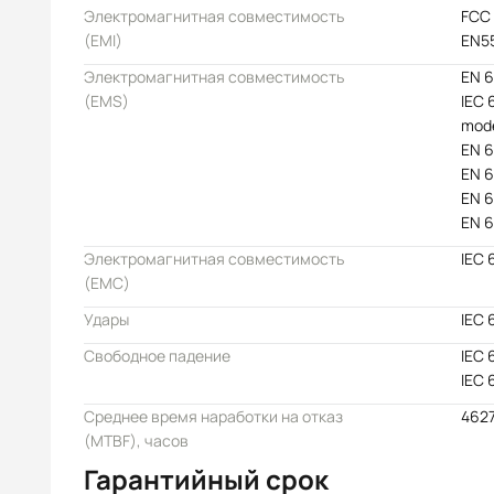
Электромагнитная совместимость
FCC 
(EMI)
EN55
Электромагнитная совместимость
EN 6
(EMS)
IEC 
mode
EN 6
EN 6
EN 6
EN 6
Электромагнитная совместимость
IEC 
(EMC)
Удары
IEC 
Свободное падение
IEC 
IEC 
Среднее время наработки на отказ
4627
(MTBF), часов
Гарантийный срок