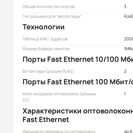
Общее количество портов
3
Тип разъема для "витой пары"
RJ4
Технологии
Таблица MAC-адресов
200
Размер буфера пакетов
1Мб
Порты Fast Ethernet 10/100 Мб
Витая пара (разъем RJ45)
2
Порты Fast Ethernet 100 Мбит/
Многомодовое оптоволокно (разъем
1
ST)
Характеристики оптоволокон
Fast Ethernet
Дальность передачи по оптоволокну
до 5