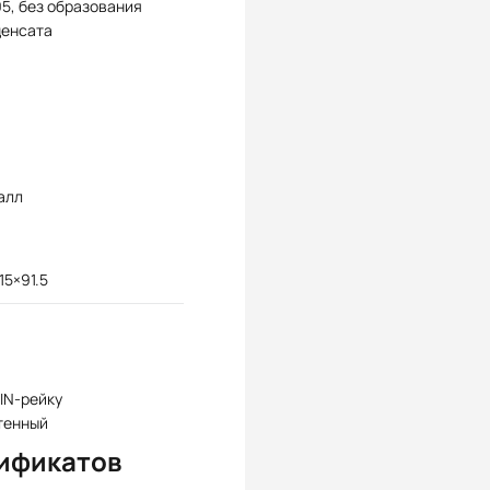
95, без образования
денсата
алл
15×91.5
IN-рейку
тенный
ификатов