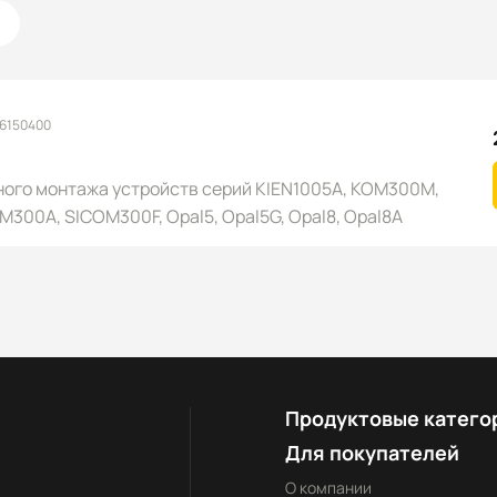
 6150400
ного монтажа устройств серий KIEN1005A, KOM300M,
00A, SICOM300F, Opal5, Opal5G, Opal8, Opal8A
Продуктовые катего
Для покупателей
О компании