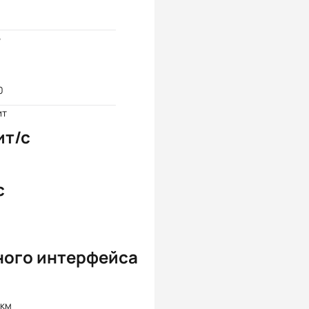
5
0
ит
ит/с
с
ного интерфейса
 км