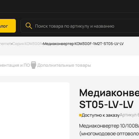
алог
thernet
Серия KOM300F
Медиаконвертер KOM300F-1M2T-ST05-LV-LV
ментация и ПО
Дополнительные товары
Медиаконве
ST05-LV-LV
Артикул 
Доступно к заказу
Медиаконвертер 10/100Ba
(многомодовое оптоволок